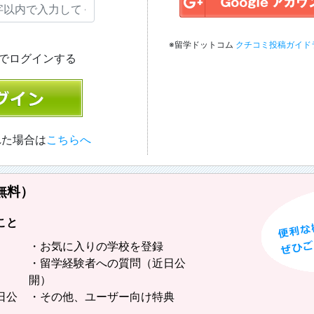
※留学ドットコム
クチコミ投稿ガイド
でログインする
イン
れた場合は
こちらへ
無料）
こと
・お気に入りの学校を登録
・留学経験者への質問（近日公
開）
日公
・その他、ユーザー向け特典