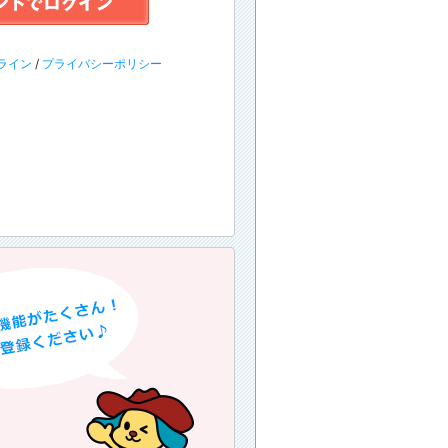
ライン
/
プライバシーポリシー