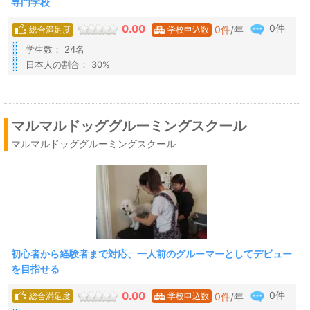
専門学校
0件
0.00
0
件
/年
総合満足度
学校申込数
学生数： 24名
日本人の割合： 30%
マルマルドッググルーミングスクール
マルマルドッググルーミングスクール
初心者から経験者まで対応、一人前のグルーマーとしてデビュー
を目指せる
0件
0.00
0
件
/年
総合満足度
学校申込数