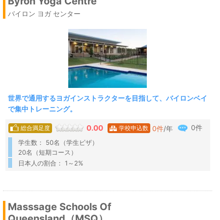
Byron Yoga Centre
バイロン ヨガ センター
世界で通用するヨガインストラクターを目指して、バイロンベイ
で集中トレーニング。
0件
0.00
0
件
/年
総合満足度
学校申込数
学生数： 50名（学生ビザ）
20名（短期コース）
日本人の割合： 1～2%
Masssage Schools Of
Queensland（MSQ）