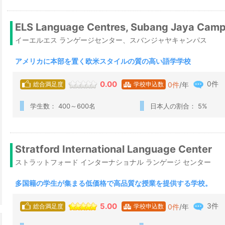
ELS Language Centres, Subang Jaya Cam
イーエルエス ランゲージセンター、スバンジャヤキャンパス
アメリカに本部を置く欧米スタイルの質の高い語学学校
0件
0.00
0
件
/年
総合満足度
学校申込数
学生数： 400～600名
日本人の割合： 5%
Stratford International Language Center
ストラットフォード インターナショナル ランゲージ センター
多国籍の学生が集まる低価格で高品質な授業を提供する学校。
3件
5.00
0
件
/年
総合満足度
学校申込数