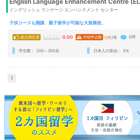
English Language Enhancement Centre (E
イングリッシュ ランゲージ エンハンスメント センター
子供コースも開講、親子留学が可能な大規模校。
0件
0.00
0
件
/年
総合満足度
学校申込数
学生数： 200～300名
日本人の割合： 5%
1