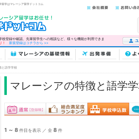
語学留学はマレーシア留学ドットコム
学校登録や確認、先輩留学生への相談など、様々な機能が利用できま
リ！
新規登録はコチラから >>
ユーザー
マレーシアの基礎情報
出発準備
よ
徴と語学学校
マレーシアの特徴と語学学
1 ～ 8
8
件目を表示 ／ 全
件