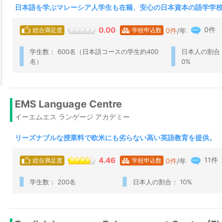
日本語を学ぶマレーシア人学生も在籍、安心の日本資本の語学学
0件
0.00
0
件
/年
総合満足度
学校申込数
学生数： 600名（日本語コースの学生約400
日本人の割合：
名）
0%
EMS Language Centre
イーエムエス ランゲージ アカデミー
リーズナブルな授業料で欧米にも劣らない高い英語教育を提供。
11件
4.46
0
件
/年
総合満足度
学校申込数
学生数： 200名
日本人の割合： 10%