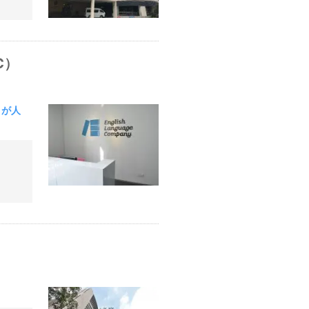
LC）
トが人