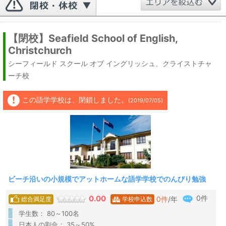
【閉校】Seafield School of English,
Christchurch
シーフィールド スクール オブ イングリッシュ、クライストチャ
ーチ校
この語学学校は、閉鎖しました。
(2019/07/05)
ビーチ沿いの小規模でアットホームな語学学校でのんびり勉強
0件
0.00
0
件
/年
総合満足度
学校申込数
学生数： 80～100名
日本人の割合： 35～50%