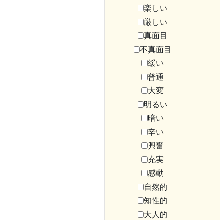
楽しい
厳しい
真面目
不真面目
緩い
普通
大変
明るい
暗い
辛い
興奮
充実
感動
自然的
知性的
大人的