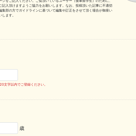
ージをご記入ください。ご覧頂いているユーザー（後輩留学生）のために、
ご記入頂けますようご協力をお願いします。なお、投稿頂いた記事に不適切
編集部の方でガイドラインに基づいて編集や訂正をさせて頂く場合が御座い
いします。
～20文字以内でご登録ください。
歳