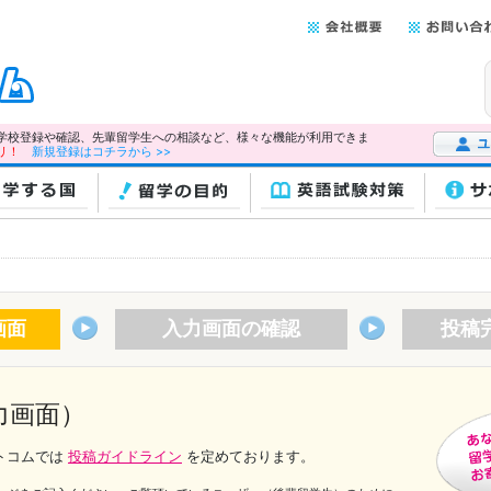
学校登録や確認、先輩留学生への相談など、様々な機能が利用できま
リ！
新規登録はコチラから >>
ユーザー
学する国
留学の目的
英語試験対策
サ
画面
入力画面の確認
投稿
力画面）
トコムでは
投稿ガイドライン
を定めております。