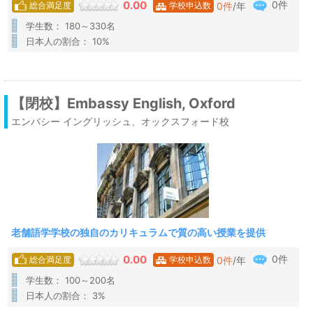
0件
0.00
0
件
/年
総合満足度
学校申込数
学生数： 180～330名
日本人の割合： 10%
【閉校】Embassy English, Oxford
エンバシー イングリッシュ、オックスフォード校
老舗語学学校の独自のカリキュラムで質の高い授業を提供
0件
0.00
0
件
/年
総合満足度
学校申込数
学生数： 100～200名
日本人の割合： 3%