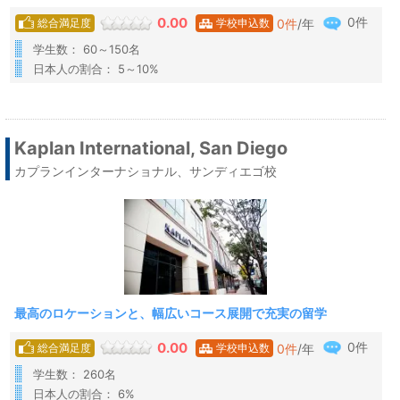
0件
0.00
0
件
/年
総合満足度
学校申込数
学生数： 60～150名
日本人の割合： 5～10%
Kaplan International, San Diego
カプランインターナショナル、サンディエゴ校
最高のロケーションと、幅広いコース展開で充実の留学
0件
0.00
0
件
/年
総合満足度
学校申込数
学生数： 260名
日本人の割合： 6%