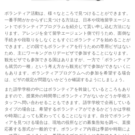
ボランティア活動は、様々なところで見つけることができます。
一番手間がかからずに見つける方法は、日本や現地留学エージェ
ントでボランティアプログラムを紹介して貰い申し込む方法にな
ります。アレンジを全て留学エージェント側で行うため、面倒な
手続きや段取りをしなくともすぐにボランティアを始めることが
できます。どの国でもボランティアを行うための専用ビザはない
ため、主にワーキングホリデービザで参加することになります。
観光ビザでも参加できる国はありますが、一方で「ボランティア
も就労の一種」という考え方から観光ビザで参加ができないくに
もあります。ボランティアプログラムへの参加を希望する場合
は、ビザの規定が問題ないかどうか確認するようにしましょう。
また語学学校の中にはボランティアを斡旋しているところもあり
ますので、授業外の時間帯にボランティアがないかどうか学校ス
タッフへ問い合わせることもできます。語学学校で企画している
タイプの場合は、希望するボランティアができるかどうかは学校
や時期によっても変わってくることになります。自分でボランテ
ィアを見つける場合は、現地の役所などの募集告知を調べ、直接
応募する形式が一般的です。ボランティア内容は季節や時期によ