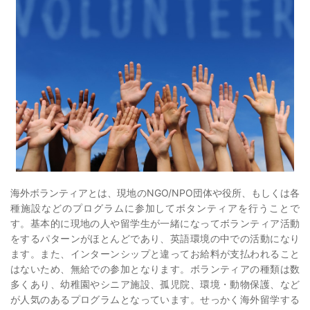
海外ボランティアとは、現地のNGO/NPO団体や役所、もしくは各
種施設などのプログラムに参加してボタンティアを行うことで
す。基本的に現地の人や留学生が一緒になってボランティア活動
をするパターンがほとんどであり、英語環境の中での活動になり
ます。また、インターンシップと違ってお給料が支払われること
はないため、無給での参加となります。ボランティアの種類は数
多くあり、幼稚園やシニア施設、孤児院、環境・動物保護、など
が人気のあるプログラムとなっています。せっかく海外留学する