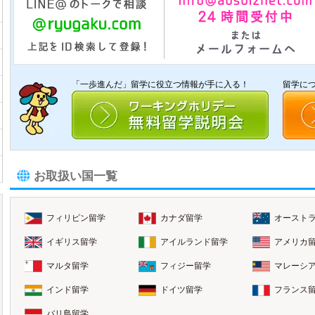
「一歩進んだ」留学に役立つ情報が手に入る！
留学に
お取扱い国一覧
フィリピン留学
カナダ留学
オースト
イギリス留学
アイルランド留学
アメリカ
マルタ留学
フィジー留学
マレーシ
インド留学
ドイツ留学
フランス
バリ島留学