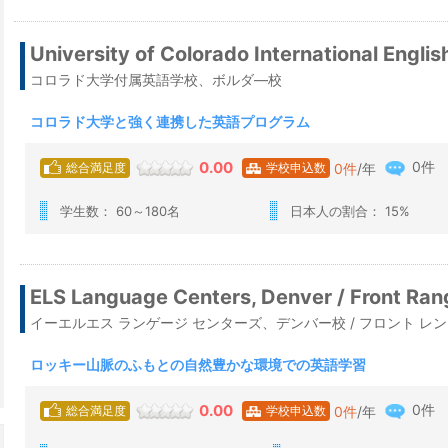
University of Colorado International Englis
コロラド大学付属英語学校、ボルダ―校
コロラド大学と強く連携した英語プログラム
0件
0.00
0
件
/年
総合満足度
学校申込数
学生数： 60～180名
日本人の割合： 15%
ELS Language Centers, Denver / Front Ra
イーエルエス ランゲージ センターズ、デンバー校 / フロント レ
ロッキー山脈のふもとの自然豊かな環境での英語学習
0件
0.00
0
件
/年
総合満足度
学校申込数