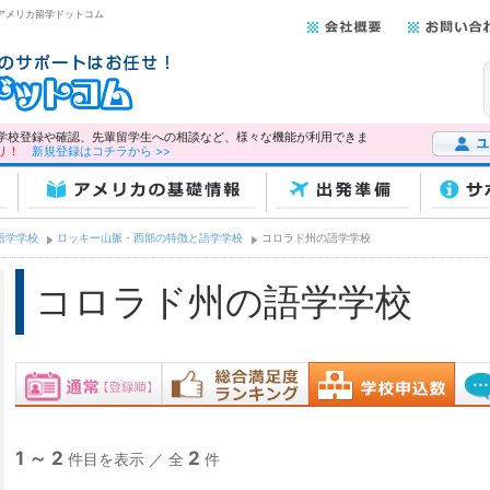
はアメリカ留学ドットコム
学校登録や確認、先輩留学生への相談など、様々な機能が利用できま
リ！
新規登録はコチラから >>
ユーザー
アメリカの基礎情報
出発準備
サ
語学学校
ロッキー山脈・西部の特徴と語学学校
コロラド州の語学学校
コロラド州の語学学校
1 ～ 2
2
件目を表示 ／ 全
件