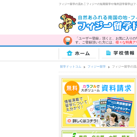
フィジー留学の流れ | フィジーの短期留学や海外語学留学は
「ユーザー登録」頂くと、お気に入りの
す。ご登録頂いた方には、
様々な特典ア
ホーム
学校情報
留学ドットコム
フィジー留学
フィジー留学の流