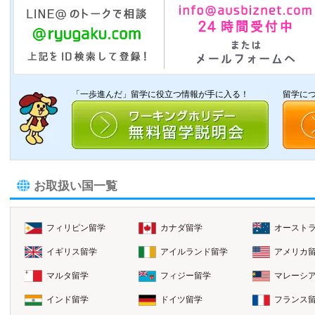
「一歩進んだ」留学に役立つ情報が手に入る！
留学に
お取扱い国一覧
フィリピン留学
カナダ留学
オースト
イギリス留学
アイルランド留学
アメリカ
マルタ留学
フィジー留学
マレーシ
インド留学
ドイツ留学
フランス