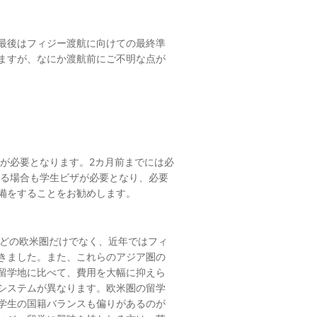
最後はフィジー渡航に向けての最終準
ますが、なにか渡航前にご不明な点が
請が必要となります。2カ月前までには必
する場合も学生ビザが必要となり、必要
備をすることをお勧めします。
などの欧米圏だけでなく、近年ではフィ
きました。また、これらのアジア圏の
留学地に比べて、費用を大幅に抑えら
システムが異なります。欧米圏の留学
学生の国籍バランスも偏りがあるのが