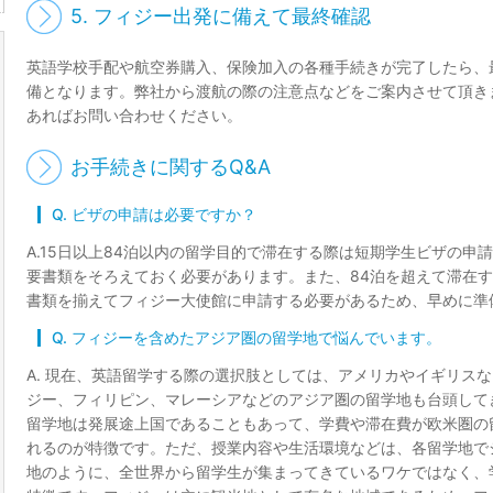
5. フィジー出発に備えて最終確認
英語学校手配や航空券購入、保険加入の各種手続きが完了したら、
備となります。弊社から渡航の際の注意点などをご案内させて頂き
あればお問い合わせください。
お手続きに関するQ&A
Q. ビザの申請は必要ですか？
A.15日以上84泊以内の留学目的で滞在する際は短期学生ビザの申
要書類をそろえておく必要があります。また、84泊を超えて滞在
書類を揃えてフィジー大使館に申請する必要があるため、早めに準
Q. フィジーを含めたアジア圏の留学地で悩んでいます。
A. 現在、英語留学する際の選択肢としては、アメリカやイギリス
ジー、フィリピン、マレーシアなどのアジア圏の留学地も台頭して
留学地は発展途上国であることもあって、学費や滞在費が欧米圏の
れるのが特徴です。ただ、授業内容や生活環境などは、各留学地で
地のように、全世界から留学生が集まってきているワケではなく、