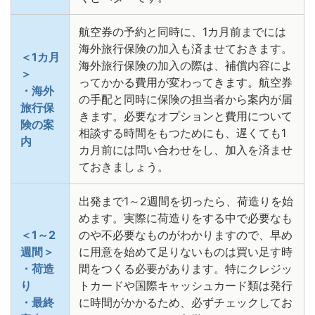
航空券の予約と同時に、1カ月前までには
海外旅行保険の加入も済ませておきます。
＜1カ月
海外旅行保険の加入の際は、補償内容によ
＞
ってかかる費用が変わってきます。航空券
・海外
の手配と同時に保険の担当者から案内が届
旅行保
きます。必要なオプションと費用について
険の案
相談する時間をもつためにも、遅くても1
内
カ月前には問い合わせをし、加入を済ませ
ておきましょう。
出発まで1～2週間を切ったら、荷造りを始
めます。実際に荷造りをする中で必要なも
＜1～2
のや不必要なものがわかりますので、早め
週間＞
に用意を始めて足りないものは買い足す時
・荷造
間をつくる必要があります。特にクレジッ
り
トカードや国際キャッシュカード類は発行
・最終
に時間がかかるため、必ずチェックしてお