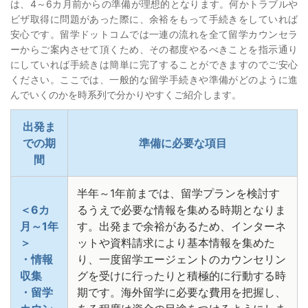
は、4～6カ月前からの準備が理想的となります。何かトラブルや
ビザ取得に問題があった際に、余裕をもって手続きをしていれば
安心です。留学ドットコムでは一連の流れを全て留学カウンセラ
ーからご案内させて頂くため、その都度やるべきことを指示通り
にしていれば手続きは簡単に完了することができますのでご安心
ください。ここでは、一般的な留学手続きや準備がどのように進
んでいくのかを時系列で分かりやすくご紹介します。
出発ま
での期
準備に必要な項目
間
半年～1年前までは、留学プランを検討す
＜6カ
るうえで必要な情報を集める時期となりま
月～1年
す。出発まで余裕があるため、インターネ
＞
ットや資料請求により基本情報を集めた
・情報
り、一度留学エージェントのカウンセリン
収集
グを受けに行ったりと積極的に行動する時
・留学
期です。海外留学に必要な費用を把握し、