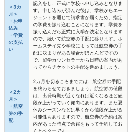
記入をし、正式に学校へ申し込みとなりま
＜3カ
す。申し込みが済んだ後は、学校からエー
月＞
ジェントを通じて請求書が届くため、指定
・お申
の学費を振り込むことになります。学費を
込み
振り込んだら正式に入学が決定となります
・学費
ので、続いて航空券の手配に移ります。ホ
の支払
ームステイ先や学校によっては航空券の手
い
配に決まりがある場合がほとんどですの
で、留学カウンセラーから日時の案内があ
ってからチケットの手配を進めましょう。
2カ月を切るころまでには、航空券の手配
を終わらせておきましょう。航空券の値段
＜2カ
は、出発時期が近くなれば近くなるほど値
月＞
段が上がっていく傾向にあります。また夏
・航空
休みシーズンなどは早くから値段が上がる
券の手
可能性もありますので、航空券の予約は案
配
内があった時点で余裕をもって予約してお
くとベターです。