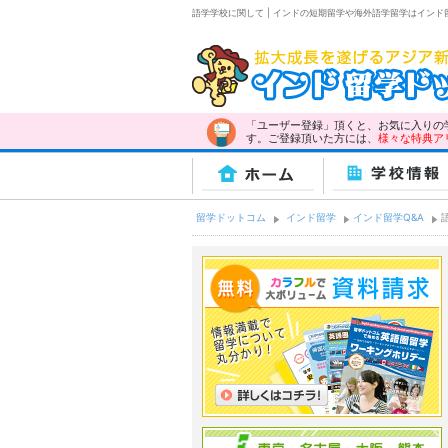
語学学校に関して | インドの短期留学や海外語学留学はインド
「ユーザー登録」頂くと、お気に入りの
す。ご登録頂いた方には、
様々な特典ア
ホーム
学校情報
留学ドットコム
インド留学
インド留学Q&A