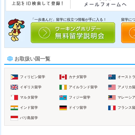
「一歩進んだ」留学に役立つ情報が手に入る！
留学に
お取扱い国一覧
フィリピン留学
カナダ留学
オースト
イギリス留学
アイルランド留学
アメリカ
マルタ留学
フィジー留学
マレーシ
インド留学
ドイツ留学
フランス
バリ島留学