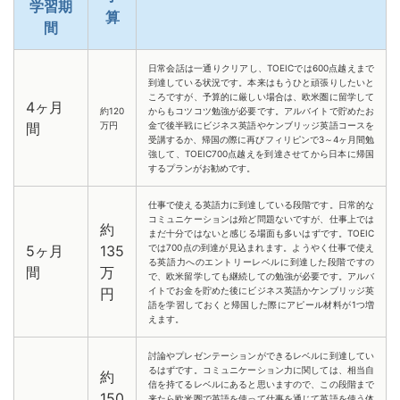
学習期
算
間
日常会話は一通りクリアし、TOEICでは600点越えまで
到達している状況です。本来はもうひと頑張りしたいと
ころですが、予算的に厳しい場合は、欧米圏に留学して
4ヶ月
約120
からもコツコツ勉強が必要です。アルバイトで貯めたお
間
万円
金で後半戦にビジネス英語やケンブリッジ英語コースを
受講するか、帰国の際に再びフィリピンで3～4ヶ月間勉
強して、TOEIC700点越えを到達させてから日本に帰国
するプランがお勧めです。
仕事で使える英語力に到達している段階です。日常的な
コミュニケーションは殆ど問題ないですが、仕事上では
約
まだ十分ではないと感じる場面も多いはずです。TOEIC
5ヶ月
135
では700点の到達が見込まれます。ようやく仕事で使え
る英語力へのエントリーレベルに到達した段階ですの
間
万
で、欧米留学しても継続しての勉強が必要です。アルバ
円
イトでお金を貯めた後にビジネス英語かケンブリッジ英
語を学習しておくと帰国した際にアピール材料が1つ増
えます。
討論やプレゼンテーションができるレベルに到達してい
るはずです。コミュニケーション力に関しては、相当自
約
信を持てるレベルにあると思いますので、この段階まで
150
来たら欧米圏で英語を使って仕事を通じて英語を使う体