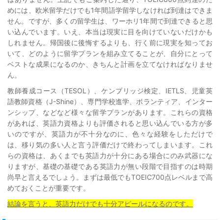
めには、欧米留学だけでも1年間語学留学しなければ到達はできま
せん。ですが、多くの留学生は、ワーホリ1年間で到達できると思
い込んでいます。いえ、本当は現実に目を向けていないだけかも
しれません。帰国後に後悔するよりも、行く前に現実を知ってお
いて、どのように留学プランを組み立てることが、自分にとって
ベストな成果になるのか、きちんと計画を立てなければなりませ
ん。
教師養成コース（TESOL）、ケンブリッジ検定、IETLS、児童英
語教師資格（J-Shine）、専門学校進学、ボランティア、インター
ンシップ、などなど様々な留学プランがあります。これらの資格
があれば、英語力資格よりも評価されると思い込んでいる方が多
いのですが、英語力が不十分なのに、色々な経験をしただけで
は、移り気の多い人と言う評価だけで終わってしまいます。これ
らの資格は、あくまでも英語力が十分にある場合にのみ武器にな
りますが、基礎の基礎である英語力が無い段階で目指すのは時期
尚早と言えるでしょう。まずは最低でもTOEIC700点レベルまで高
めておくことが重要です。
結論を言うと、英語力だけでも十分アピールになるのです。