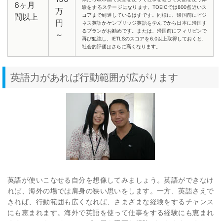
6ヶ月
験をするステージになります。TOEICでは800点近いス
万
間以上
コアまで到達しているはずです。同様に、帰国前にビジ
円
ネス英語かケンブリッジ英語を学んでから日本に帰国す
るプランがお勧めです。または、帰国前にフィリピンで
～
再び勉強し、IETLSのスコアを6.0以上取得しておくと、
社会的評価はさらに高くなります。
英語力があれば行動範囲が広がります
英語が使いこなせる自分を想像してみましょう。英語ができなけ
れば、海外の場では肩身の狭い思いをします。一方、英語さえで
きれば、行動範囲も広くなれば、さまざまな経験をするチャンス
にも恵まれます。海外で英語を使って仕事をする経験にも恵まれ