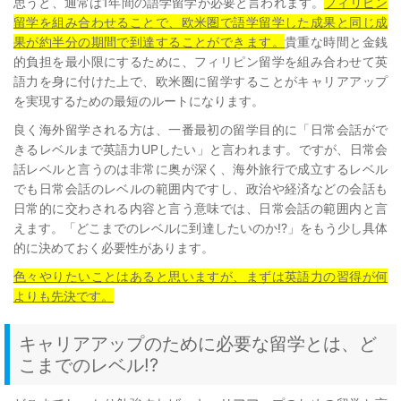
思うと、通常は1年間の語学留学が必要と言われます。
フィリピン
留学を組み合わせることで、欧米圏で語学留学した成果と同じ成
果が約半分の期間で到達することができます。
貴重な時間と金銭
的負担を最小限にするために、フィリピン留学を組み合わせて英
語力を身に付けた上で、欧米圏に留学することがキャリアアップ
を実現するための最短のルートになります。
良く海外留学される方は、一番最初の留学目的に「日常会話がで
きるレベルまで英語力UPしたい」と言われます。ですが、日常会
話レベルと言うのは非常に奥が深く、海外旅行で成立するレベル
でも日常会話のレベルの範囲内ですし、政治や経済などの会話も
日常的に交わされる内容と言う意味では、日常会話の範囲内と言
えます。「どこまでのレベルに到達したいのか!?」をもう少し具体
的に決めておく必要性があります。
色々やりたいことはあると思いますが、まずは英語力の習得が何
よりも先決です。
キャリアアップのために必要な留学とは、ど
こまでのレベル!?