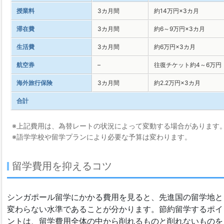
授業料
3カ月間
約14万円×3カ月
滞在費
3カ月間
約6～9万円×3カ月
生活費
3カ月間
約6万円×3カ月
航空券
–
往復チケット約4～6万円
海外旅行保険
3カ月間
約2.2万円×3カ月
合計
※上記費用は、為替レートの状況によって変動する場合があります
※語学学校や留学プランにより必要な予算は変わります。
留学費用を抑えるコツ
シンガポール留学にかかる費用を見ると、先進国の留学地と
変わらない水準であることが分かります。節約留学するポイ
ントは、留学費用全体の中から削れるものと削れないものを