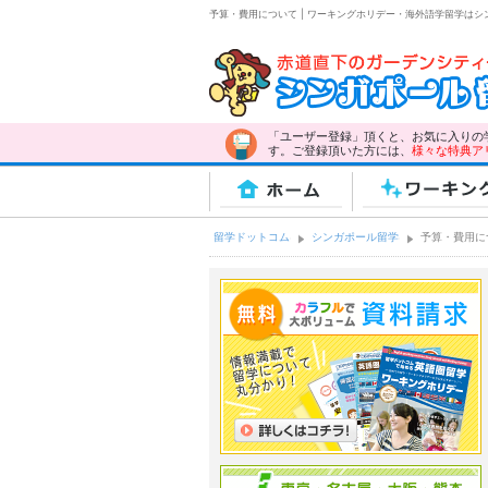
予算・費用について | ワーキングホリデー・海外語学留学は
「ユーザー登録」頂くと、お気に入りの
す。ご登録頂いた方には、
様々な特典ア
ホーム
ワーキング
留学ドットコム
シンガポール留学
予算・費用に