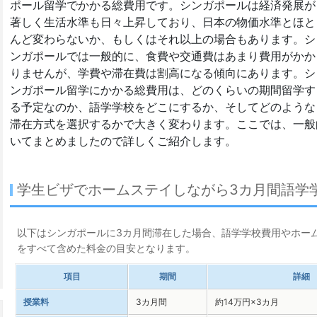
ポール留学でかかる総費用です。シンガポールは経済発展が
著しく生活水準も日々上昇しており、日本の物価水準とほと
んど変わらないか、もしくはそれ以上の場合もあります。シ
ンガポールでは一般的に、食費や交通費はあまり費用がかか
りませんが、学費や滞在費は割高になる傾向にあります。シ
ンガポール留学にかかる総費用は、どのくらいの期間留学す
る予定なのか、語学学校をどこにするか、そしてどのような
滞在方式を選択するかで大きく変わります。ここでは、一般
いてまとめましたので詳しくご紹介します。
学生ビザでホームステイしながら3カ月間語学
以下はシンガポールに3カ月間滞在した場合、語学学校費用やホー
をすべて含めた料金の目安となります。
項目
期間
詳細
授業料
3カ月間
約14万円×3カ月