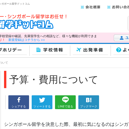
シンガポール留学ドットコム
学校登録や確認、先輩留学生への相談など、様々な機能が利用できま
リ！
新規登録はコチラから >>
ユーザー
ホリデー
学校情報
出発準備
よ
ついて
予算・費用について
シェアする
ツィートする
LINEで送る
ブックマーク
シンガポール留学を決意した際、最初に気になるのはシンガ