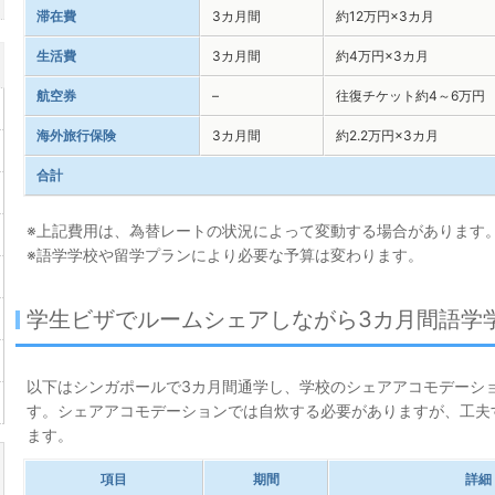
滞在費
3カ月間
約12万円×3カ月
生活費
3カ月間
約4万円×3カ月
航空券
–
往復チケット約4～6万円
海外旅行保険
3カ月間
約2.2万円×3カ月
合計
※上記費用は、為替レートの状況によって変動する場合があります
※語学学校や留学プランにより必要な予算は変わります。
学生ビザでルームシェアしながら3カ月間語学
以下はシンガポールで3カ月間通学し、学校のシェアアコモデーシ
す。シェアアコモデーションでは自炊する必要がありますが、工夫
ます。
項目
期間
詳細