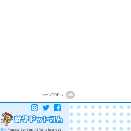
ページTOPへ
外留学
Ryugaku Dot Com. All Rights Reserved