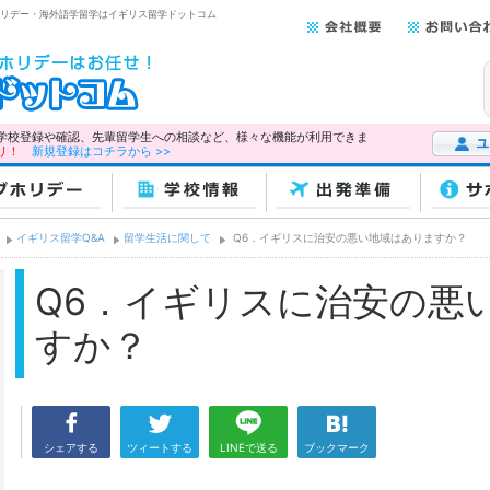
グホリデー・海外語学留学はイギリス留学ドットコム
学校登録や確認、先輩留学生への相談など、様々な機能が利用できま
リ！
新規登録はコチラから >>
ユーザー
ホリデー
学校情報
出発準備
サ
イギリス留学Q&A
留学生活に関して
Q6．イギリスに治安の悪い地域はありますか？
Q6．イギリスに治安の悪
すか？
シェアする
ツィートする
LINEで送る
ブックマーク