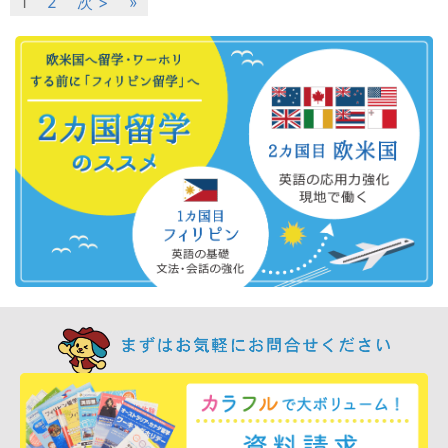
1
2
次 >
»