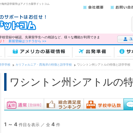
学や海外語学留学はアメリカ留学ドットコム
学校登録や確認、先輩留学生への相談など、様々な機能が利用できま
リ！
新規登録はコチラから >>
ユーザー
アメリカの基礎情報
出発準備
サ
語学学校
カリフォルニア・西海岸の特徴と語学学校
ワシントン州シアトルの特徴と語学学校
ワシントン州シアトルの特
1 ～ 4
4
件目を表示 ／ 全
件