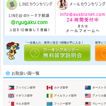
「一歩進んだ」留学に役立つ情報が手に入る！
留学に
お取扱い国一覧
フィリピン留学
カナダ留学
オースト
イギリス留学
アイルランド留学
アメリカ
マルタ留学
フィジー留学
マレーシ