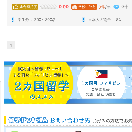
0件
0.00
0
件
/年
総合満足度
学校申込数
学生数： 200～300名
日本人の割合： 8%
1