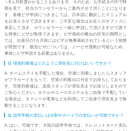
～6ヵ月程度かかることもあります。そのため、お手続きの中で時
期を見て、担当カウンセラーからご案内させて頂くことになりま
す。各種ビザ申請につきましては、日本語に翻訳したマニュアル
をお送りさせて頂きますが、ご不安な場合はお近くのオフィスに
来店して頂き、カウンセラーと一緒に申請して頂けますので誰で
も簡単にビザが取得できます。ビザ発給の概ねの目安の期間とし
ては、出発日の1カ月前にはビザが無事発給されているという状態
が理想です。観光ビザについては、ノービザ渡航が可能なため、
事前にビザ申請する必要はありません。
Q. 現地到着後はどのように滞在先に行けばいいですか？
A. ホームステイを手配した場合、空港に到着しましたらスタッフ
がプラカードをもって、空港の到着出口付近でお待ちしておりま
す。空港到着後は、送迎スタッフが滞在先までお送りしますので
ご安心ください。ホテルやユースホステルをご自身で手配してい
る場合は、タクシーや電車などを利用してご自身で滞在先まで移
動することになります。
Q. 語学学校の支払いは分割やカードでの支払いが可能ですか？
A. はい、可能です。大抵の語学学校では、クレジットカード支払