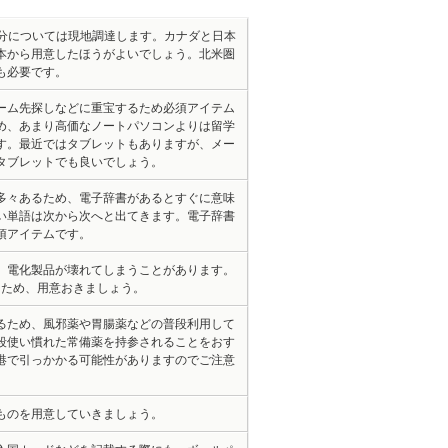
な分については現地調達します。カナダと日本
本から用意したほうがよいでしょう。北米圏
も必要です。
ーム先探しなどに重宝するため必須アイテム
め、あまり高価なノートパソコンよりは留学
す。最近ではタブレットもありますが、メー
タブレットでも良いでしょう。
多々あるため、電子辞書があるとすぐに意味
い単語は次から次へと出てきます。電子辞書
須アイテムです。
、電化製品が壊れてしまうことがあります。
きるため、用意おきましょう。
るため、風邪薬や胃腸薬などの普段利用して
段使い慣れた常備薬を持参されることをおす
港で引っかかる可能性がありますのでご注意
ものを用意していきましょう。