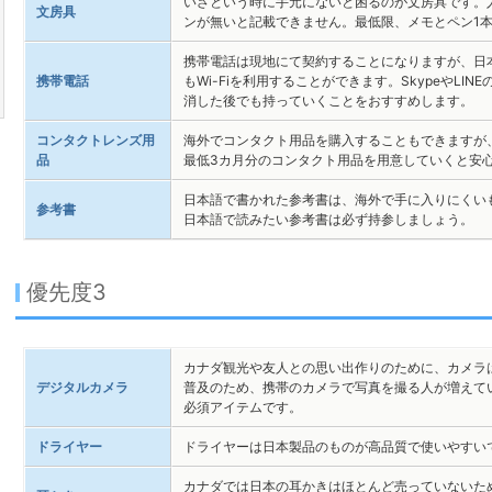
いざという時に手元にないと困るのが文房具です。
文房具
ンが無いと記載できません。最低限、メモとペン1
携帯電話は現地にて契約することになりますが、日
携帯電話
もWi-Fiを利用することができます。SkypeやL
消した後でも持っていくことをおすすめします。
コンタクトレンズ用
海外でコンタクト用品を購入することもできますが
品
最低3カ月分のコンタクト用品を用意していくと安
日本語で書かれた参考書は、海外で手に入りにくい
参考書
日本語で読みたい参考書は必ず持参しましょう。
優先度3
カナダ観光や友人との思い出作りのために、カメラ
デジタルカメラ
普及のため、携帯のカメラで写真を撮る人が増えて
必須アイテムです。
ドライヤー
ドライヤーは日本製品のものが高品質で使いやすい
カナダでは日本の耳かきはほとんど売っていないた