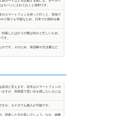
入国カードなどを記載する際にも、ボールペ
本はカバンに入れておくと便利です。
本のスマートフォンを持って行くと、現地で
INEのやり取りも可能なため、日本での契約を解
、到着したばかりの際は何かと忙しいため、
心です。
ものです。そのため、単語帳や文法書など、
は必須と言えます。近年はスマートフォンの
いますが、高画質で思い出を残したい人には
ですが、カナダでも購入が可能です。
め、持参した方が良いでしょう。なお、綿棒