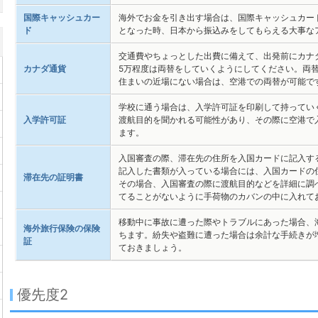
国際キャッシュカー
海外でお金を引き出す場合は、国際キャッシュカー
ド
となった時、日本から振込みをしてもらえる大事な
交通費やちょっとした出費に備えて、出発前にカナ
カナダ通貨
5万程度は両替をしていくようにしてください。両
住まいの近場にない場合は、空港での両替が可能で
学校に通う場合は、入学許可証を印刷して持ってい
入学許可証
渡航目的を聞かれる可能性があり、その際に空港で
ます。
入国審査の際、滞在先の住所を入国カードに記入す
記入した書類が入っている場合には、入国カードの
滞在先の証明書
その場合、入国審査の際に渡航目的などを詳細に調
てることがないように手荷物のカバンの中に入れて
移動中に事故に遭った際やトラブルにあった場合、
海外旅行保険の保険
ちます。紛失や盗難に遭った場合は余計な手続きが
証
ておきましょう。
優先度2