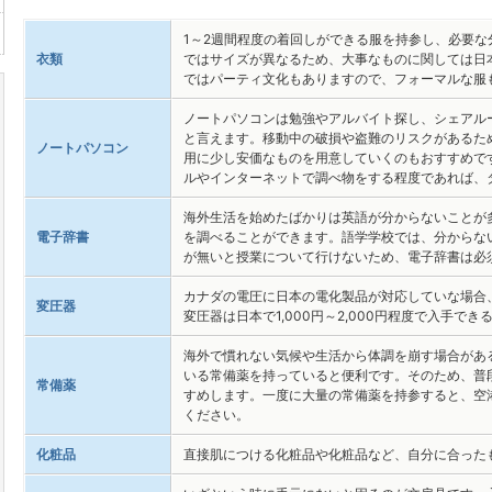
1～2週間程度の着回しができる服を持参し、必要
衣類
ではサイズが異なるため、大事なものに関しては日
ではパーティ文化もありますので、フォーマルな服
ノートパソコンは勉強やアルバイト探し、シェアル
と言えます。移動中の破損や盗難のリスクがあるた
ノートパソコン
用に少し安価なものを用意していくのもおすすめで
ルやインターネットで調べ物をする程度であれば、
海外生活を始めたばかりは英語が分からないことが
電子辞書
を調べることができます。語学学校では、分からな
が無いと授業について行けないため、電子辞書は必
カナダの電圧に日本の電化製品が対応していな場合
変圧器
変圧器は日本で1,000円～2,000円程度で入手で
海外で慣れない気候や生活から体調を崩す場合があ
いる常備薬を持っていると便利です。そのため、普
常備薬
すめします。一度に大量の常備薬を持参すると、空
ください。
化粧品
直接肌につける化粧品や化粧品など、自分に合った