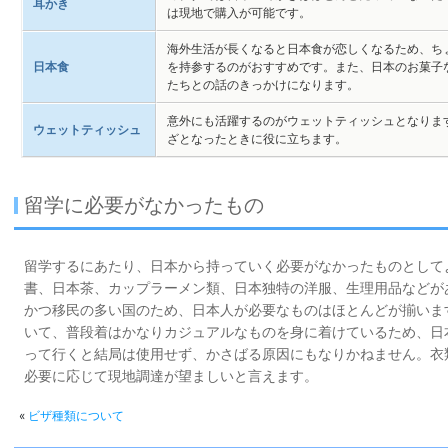
耳かき
は現地で購入が可能です。
海外生活が長くなると日本食が恋しくなるため、ち
日本食
を持参するのがおすすめです。また、日本のお菓子
たちとの話のきっかけになります。
意外にも活躍するのがウェットティッシュとなりま
ウェットティッシュ
ざとなったときに役に立ちます。
留学に必要がなかったもの
留学するにあたり、日本から持っていく必要がなかったものとして
書、日本茶、カップラーメン類、日本独特の洋服、生理用品などが
かつ移民の多い国のため、日本人が必要なものはほとんどが揃いま
いて、普段着はかなりカジュアルなものを身に着けているため、日
って行くと結局は使用せず、かさばる原因にもなりかねません。衣
必要に応じて現地調達が望ましいと言えます。
«
ビザ種類について