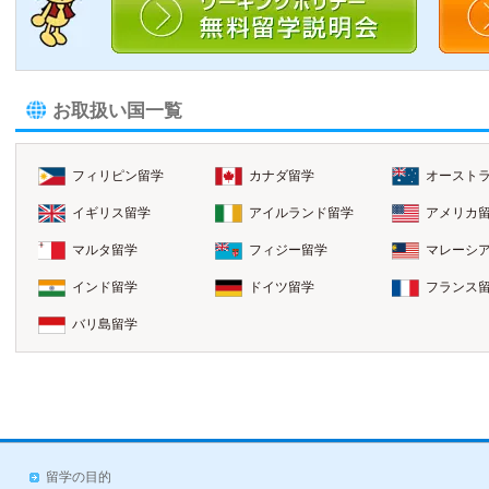
お取扱い国一覧
フィリピン留学
カナダ留学
オースト
イギリス留学
アイルランド留学
アメリカ
マルタ留学
フィジー留学
マレーシ
インド留学
ドイツ留学
フランス
バリ島留学
留学の目的