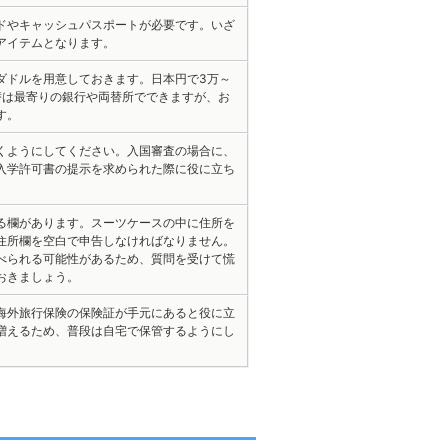
ドやキャッシュパスポートが必要です。いざ
アイテムとなります。
ダドルを用意しておきます。日本円で3万～
替は最寄りの銀行や両替所でできますが、お
す。
くようにしてください。入国審査の場合に、
入学許可書の提示を求められた際に役に立ち
る欄があります。スーツケースの中に住所を
住所欄を空白で申告しなければなりません。
べられる可能性があるため、質問を受けて慌
おきましょう。
海外旅行保険の保険証が手元にあると役に立
増えるため、普段は自宅で保管するようにし