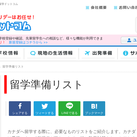
留学ドットコム
学校登録や確認、先輩留学生への相談など、様々な機能が利用できま
リ！
新規登録はコチラから >>
ユーザー
校情報
現地の生活情報
出発準備
サ
留学準備リスト
留学準備リスト
シェアする
ツィートする
LINEで送る
ブックマーク
カナダへ留学する際に、必要なものリストをご紹介します。カナダ