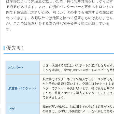
は季節によって気温差が激しいため、特に防寒対策をしっかりとす
る必要があります。また、西側のバンクーバーと東側のトロントの
間でも気温差は大きいため、同じカナダの中でも用意する衣類は変
わってきます。衣類以外では他国と比べて必要なものはありません
が、ここでは荷造りをする際の持ち物を優先度順に記載していま
す。
優先度1
出国・入国する際にはパスポートが必須となります
パスポート
るかを確認し、念のためにパスポートのコピーを数
航空券はインターネットで購入するケースが多くな
から予約の書類を貰います。空港にはEチケットを
航空券（Eチケット)
ンターでチケットを受け取ります。特に観光ビザの
るため、往復チケットを購入するようにしましょう
ておきましょう。
観光ビザの場合は、特に日本での申請は必要があり
ビザ
の場合は、必ずビザ発給通知メールを印刷して持ち