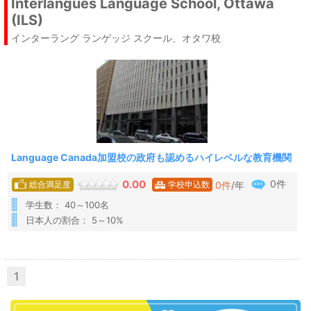
Interlangues Language School, Ottawa
(ILS)
インターラング ランゲッジ スクール、オタワ校
Language Canada加盟校の政府も認めるハイレベルな教育機関
0件
0.00
0
件
/年
総合満足度
学校申込数
学生数： 40～100名
日本人の割合： 5～10%
1