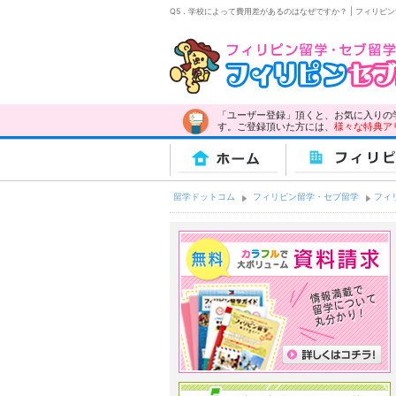
Q5．学校によって費用差があるのはなぜですか？ | フィリピ
「ユーザー登録」頂くと、お気に入りの
す。ご登録頂いた方には、
様々な特典ア
ホーム
フィリピ
留学ドットコム
フィリピン留学・セブ留学
フィ