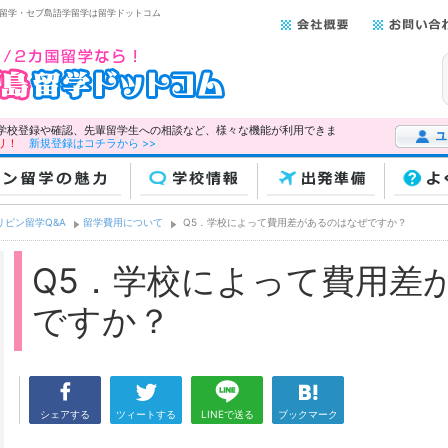
ン留学・セブ島語学留学は留学ドットコム
学校登録や確認、先輩留学生への相談など、様々な機能が利用できま
リ！
新規登録はコチラから >>
ユーザー
ン留学の魅力
学校情報
出発準備
よ
リピン留学Q&A
留学費用について
Q5．学校によって費用差があるのはなぜですか？
Q5．学校によって費用差
ですか？
シェアする
ツィートする
LINEで送る
ブックマーク