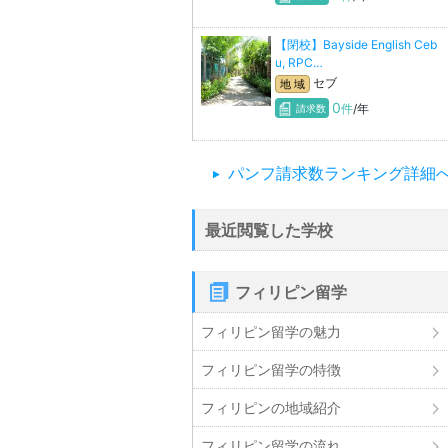
【閉校】Bayside English Ceb
u, RPC…
セブ
地 域
0
件
/年
請求数
パンフ請求数ランキング詳細
最近閲覧した学校
フィリピン留学
フィリピン留学の魅力
フィリピン留学の特徴
フィリピンの地域紹介
フィリピン留学の流れ