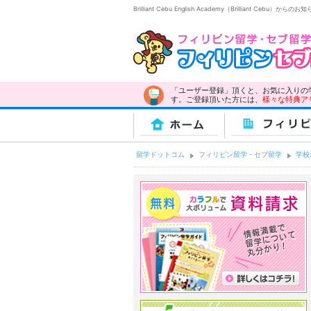
Brilliant Cebu English Academy（Brilliant 
「ユーザー登録」頂くと、お気に入りの
す。ご登録頂いた方には、
様々な特典ア
ホーム
フィリピ
留学ドットコム
フィリピン留学・セブ留学
学校