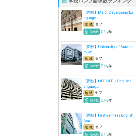
学校パンフ請求数ランキング
【閉校】Major Developing La
nguage…
セブ
地 域
0
件
/年
請求数
【閉校】University of Southe
rn Ph…
セブ
地 域
0
件
/年
請求数
【閉校】LIFE CEBU English L
anguag…
セブ
地 域
0
件
/年
請求数
【閉校】Firstwellness English
Aca…
セブ
地 域
0
件
/年
請求数