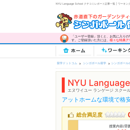
NYU Language School クチコミレポート記事一覧 |
「ユーザー登録」頂くと、お気に入りの
す。ご登録頂いた方には、
様々な特典ア
ホーム
ワーキング
留学ドットコム
シンガポール留学
シンガポール
NYU Language
エヌワイユー ランゲージ スクー
アットホームな環境で格
総合満足度
授業内容/雰