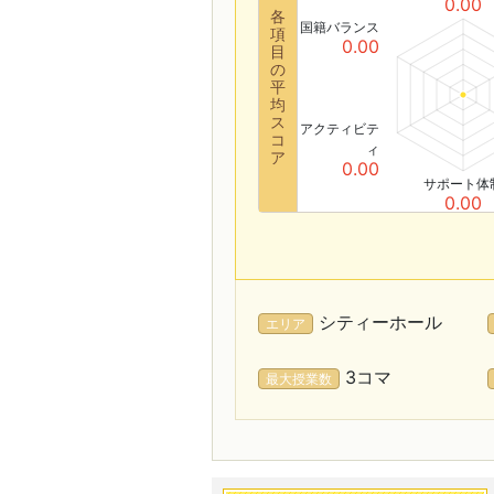
0.00
各
国籍バランス
項
0.00
目
の
平
均
ス
アクティビテ
コ
ィ
ア
0.00
サポート体
0.00
シティーホール
エリア
3コマ
最大授業数