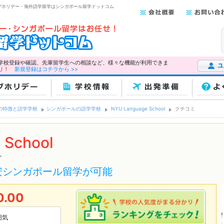
 ワーキングホリデー・海外語学留学はシンガポール留学ドットコム
学校登録や確認、先輩留学生への相談など、様々な機能が利用できま
リ！
新規登録はコチラから >>
ユーザー
ホリデー
学校情報
出発準備
よ
の特徴と語学学校
シンガポールの語学学校
NYU Language School
クチコミ
 School
ル
安シンガポール留学が可能
0.00
囲気