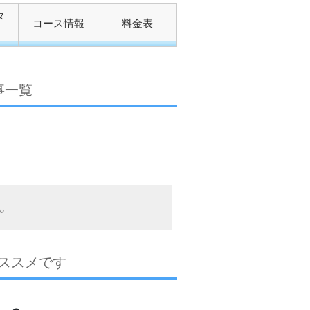
タ
コース情報
料金表
記事一覧
ん
ススメです