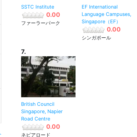
SSTC Institute
EF International
0.00
Language Campuses,
Singapore（EF）
ファーラーパーク
0.00
シンガポール
7.
British Council
Singapore, Napier
Road Centre
0.00
へ
ネピアロード