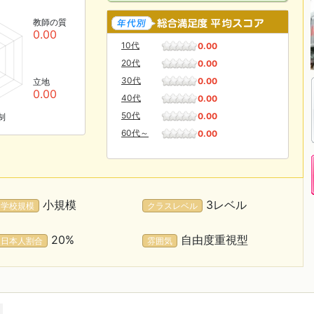
教師の質
0.00
10代
0.00
20代
0.00
30代
0.00
立地
0.00
40代
0.00
50代
0.00
制
60代～
0.00
小規模
3レベル
学校規模
クラスレベル
20%
自由度重視型
日本人割合
雰囲気