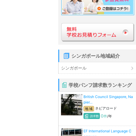
シンガポール地域紹介
シンガポール
学校パンフ請求数ランキング
British Council Singapore, Na
pier…
ネピアロード
地 域
0
件
/年
請求数
EF International Language C