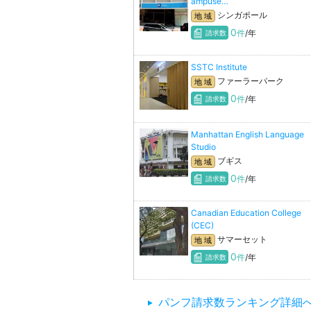
ampuse…
シンガポール
地 域
0
件
/年
請求数
SSTC Institute
ファーラーパーク
地 域
0
件
/年
請求数
Manhattan English Language
Studio
ブギス
地 域
0
件
/年
請求数
Canadian Education College
(CEC)
サマーセット
地 域
0
件
/年
請求数
パンフ請求数ランキング詳細