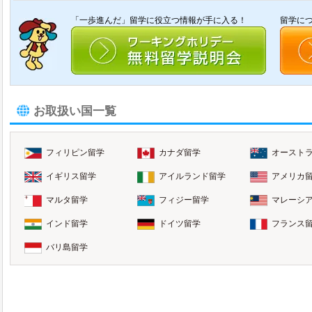
「一歩進んだ」留学に役立つ情報が手に入る！
留学に
お取扱い国一覧
フィリピン留学
カナダ留学
オースト
イギリス留学
アイルランド留学
アメリカ
マルタ留学
フィジー留学
マレーシ
インド留学
ドイツ留学
フランス
バリ島留学