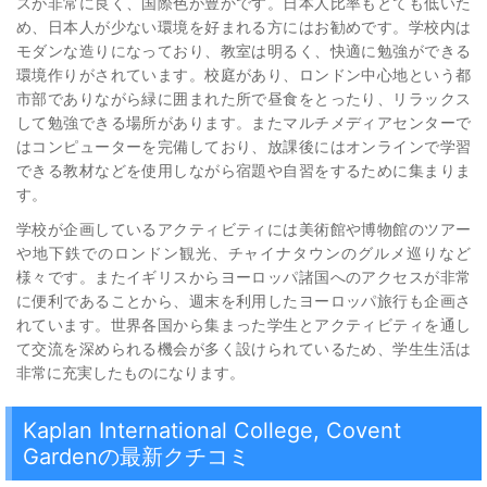
スが非常に良く、国際色が豊かです。日本人比率もとても低いた
め、日本人が少ない環境を好まれる方にはお勧めです。学校内は
モダンな造りになっており、教室は明るく、快適に勉強ができる
環境作りがされています。校庭があり、ロンドン中心地という都
市部でありながら緑に囲まれた所で昼食をとったり、リラックス
して勉強できる場所があります。またマルチメディアセンターで
はコンピューターを完備しており、放課後にはオンラインで学習
できる教材などを使用しながら宿題や自習をするために集まりま
す。
学校が企画しているアクティビティには美術館や博物館のツアー
や地下鉄でのロンドン観光、チャイナタウンのグルメ巡りなど
様々です。またイギリスからヨーロッパ諸国へのアクセスが非常
に便利であることから、週末を利用したヨーロッパ旅行も企画さ
れています。世界各国から集まった学生とアクティビティを通し
て交流を深められる機会が多く設けられているため、学生生活は
非常に充実したものになります。
Kaplan International College, Covent
Gardenの最新クチコミ