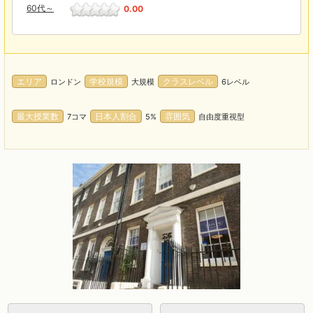
60代～
0.00
エリア
学校規模
クラスレベル
ロンドン
大規模
6レベル
最大授業数
日本人割合
雰囲気
7コマ
5%
自由度重視型