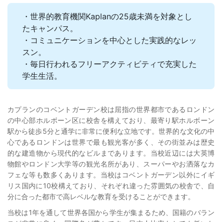
・世界的教育機関Kaplanの25歳未満を対象とし
たキャンパス。
・コミュニケーションを中心とした実践的なレッ
スン。
・毎日行われるフリーアクティビティで充実した
学生生活。
カプランのコベントガーデン校は屈指の世界都市であるロンドン
の中心部ホルボーン区に校舎を構えており、最寄り駅ホルボーン
駅から徒歩5分と通学に非常に便利な立地です。世界的な文化の中
心であるロンドンは世界で最も観光客が多く、その街並みは歴史
的な建造物から現代的なビルまであります。当校近辺には大英博
物館やロンドン大学等の観光名所があり、スーパーやお洒落なカ
フェな等も数多くあります。当校はコベントガーデン以外にイギ
リス国内に10校構えており、それぞれ違った雰囲気の校舎で、自
分に合った都市で高レベルな教育を受けることができます。
当校は1年を通して世界各国から学生が集まるため、国籍のバラン