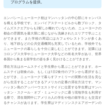
プログラムを提供。
エンバシーニューヨーク校はマンハッタンの中心部にキャンパス
を構える学校です。エンパイアステートビルから数ブロック、タ
イムズスクエアからも2駅しか離れていないため、ニューヨークの
都会の雰囲気を最大限に感じながら洗練されたエリアで学ぶこと
ができます。また学校の周辺にはカフェやレストランが多くあ
り、地下鉄などの公共交通機関も充実しているため、学校外でも
ニューヨークの暮らしを十分に楽しむことができます。近隣には
コロンブス大学やニューヨーク大学などの有名大学があり、世界
各国から集まる留学生の姿を多く見かけることができます。
滞在方法はホームステイと学生寮から選ぶことができます。ホー
ムステイは朝食のみ、もしくは1日2食付のプランから選択するこ
とができ、ニューヨークで暮らすファミリーの実際の生活を見な
がら生活することができるアメリカの定番の滞在方法です。マン
ハッタン島のアッパーウエストサイドに位置する学生寮はマンハ
ッタン・スクール・オブ・ミュージックに通う現地学生も利用す
る寮で、滞在期間中にアメリカ人の学生や他の留学生とも交流す
るチャンスがあります。学生寮はマディソンスクエアガーデンの