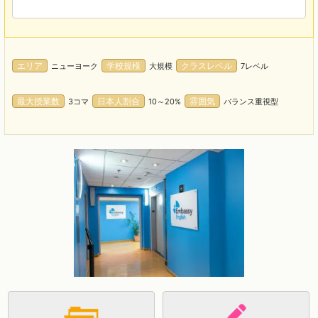
エリア
学校規模
クラスレベル
ニューヨーク
大規模
7レベル
最大授業数
日本人割合
雰囲気
3コマ
10～20%
バランス重視型