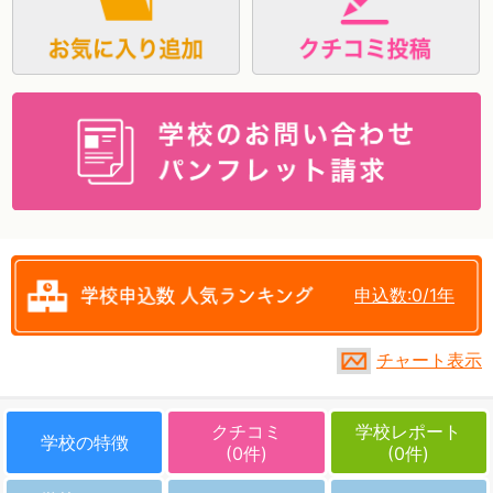
資料請求
申込数:0/1年
チャート表示
クチコミ
学校レポート
学校の特徴
(0件)
(0件)