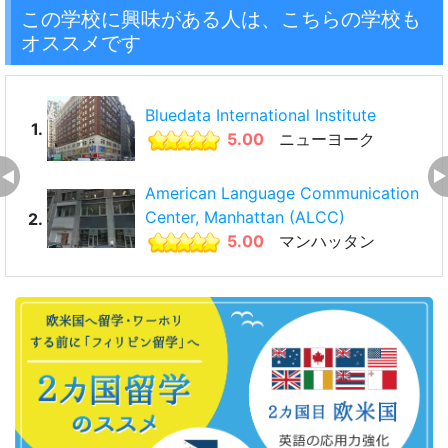
この学校に興味がある人は、こちらの学校も
オススメです
Bluedata International Institute
1.
5.00
ニューヨーク
American Language Communication
Center, Manhattan (ALCC)
2.
5.00
マンハッタン