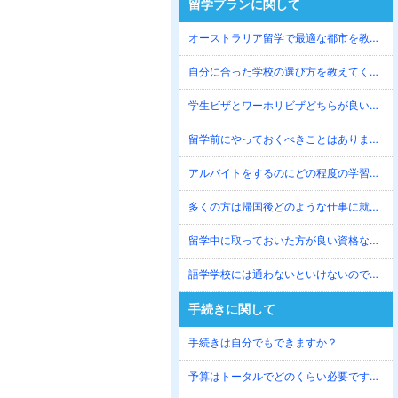
留学プランに関して
オーストラリア留学で最適な都市を教えてください。
自分に合った学校の選び方を教えてください。
学生ビザとワーホリビザどちらが良いか迷っています。
留学前にやっておくべきことはありますか？
アルバイトをするのにどの程度の学習期間が必要ですか？
多くの方は帰国後どのような仕事に就くのですか？
留学中に取っておいた方が良い資格などありますか？
語学学校には通わないといけないのでしょうか？
手続きに関して
手続きは自分でもできますか？
予算はトータルでどのくらい必要ですか？