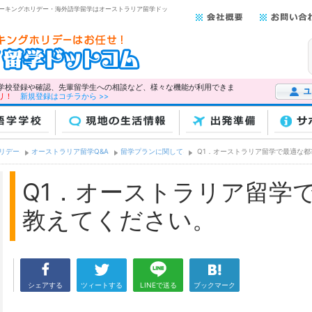
 ワーキングホリデー・海外語学留学はオーストラリア留学ドッ
学校登録や確認、先輩留学生への相談など、様々な機能が利用できま
リ！
新規登録はコチラから >>
ユーザー
学学校
現地の生活情報
出発準備
サ
リデー
オーストラリア留学Q&A
留学プランに関して
Q1．オーストラリア留学で最適な都
Q1．オーストラリア留学
教えてください。
シェアする
ツィートする
LINEで送る
ブックマーク