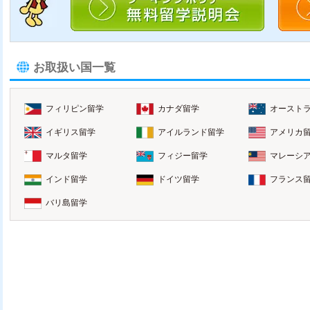
お取扱い国一覧
フィリピン留学
カナダ留学
オースト
イギリス留学
アイルランド留学
アメリカ
マルタ留学
フィジー留学
マレーシ
インド留学
ドイツ留学
フランス
バリ島留学