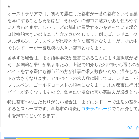
A.
オーストラリアでは、初めて滞在した都市が一番の都市という言葉
を耳にすることもあるほど、それぞれの都市に魅力があり住みやす
いと言われます。しかし、どの都市に留学するかを迷っている場合
は比較的大きい都市にした方が良いでしょう。例えば、シドニーや
メルボルン、ブリスベンが比較的大きな都市となりますが、その中
でもシドニーが一番規模の大きい都市となります。
留学する場合は、まず語学学校が豊富にあることにより選択肢が増
え、多国籍な学生が集まるため、上記で紹介した3都市から選ぶの
バイトをする際にも都市部の方が仕事の求人数多いため、滞在しな
トが大きくなります。アルバイトの求人数に関しては、シドニーが
ブリスベン、ゴールドコーストの順番になります。地方都市に行け
バイトが多くなりますので、働きたい場合は高い英語力が必要とな
特に都市へのこだわりがない場合は、まずはシドニーで生活の基盤
するとスムーズです。各都市の特徴は
コチラのページ
でご紹介して
市を探すことができます。
Q2．