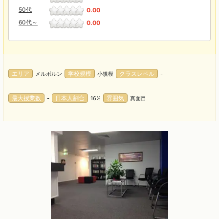
50代
0.00
60代～
0.00
エリア
学校規模
クラスレベル
メルボルン
小規模
-
最大授業数
日本人割合
雰囲気
-
16%
真面目