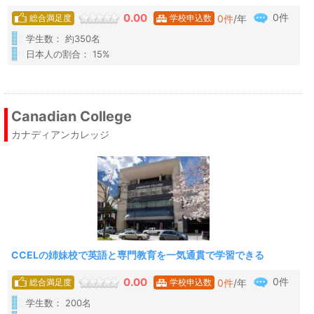
0件
0.00
0
件
/年
総合満足度
学校申込数
学生数： 約350名
日本人の割合： 15%
Canadian College
カナディアンカレッジ
CCELの姉妹校で英語と専門教育を一気通貫で学習できる
0件
0.00
0
件
/年
総合満足度
学校申込数
学生数： 200名