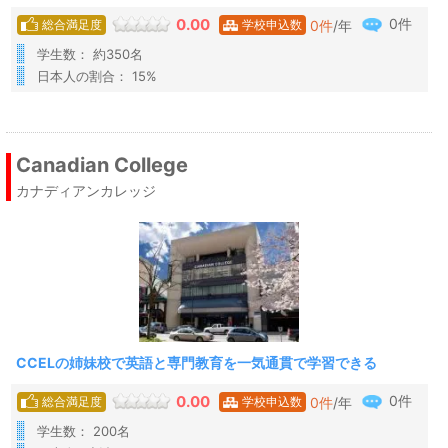
0件
0.00
0
件
/年
総合満足度
学校申込数
学生数： 約350名
日本人の割合： 15%
Canadian College
カナディアンカレッジ
CCELの姉妹校で英語と専門教育を一気通貫で学習できる
0件
0.00
0
件
/年
総合満足度
学校申込数
学生数： 200名