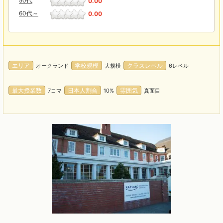
50代
0.00
60代～
0.00
エリア
学校規模
クラスレベル
オークランド
大規模
6レベル
最大授業数
日本人割合
雰囲気
7コマ
10%
真面目