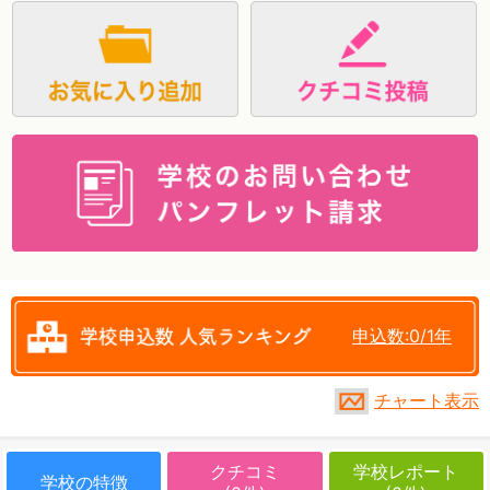
資料請求
申込数:0/1年
チャート表示
クチコミ
学校レポート
学校の特徴