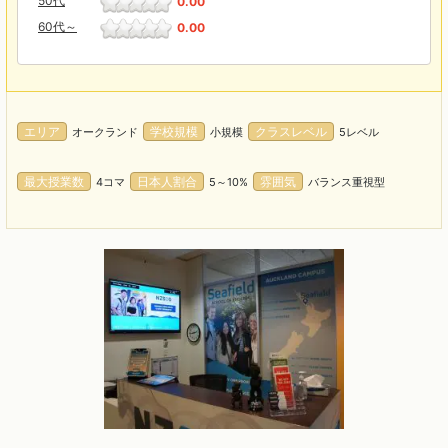
50代
0.00
60代～
0.00
エリア
学校規模
クラスレベル
オークランド
小規模
5レベル
最大授業数
日本人割合
雰囲気
4コマ
5～10%
バランス重視型