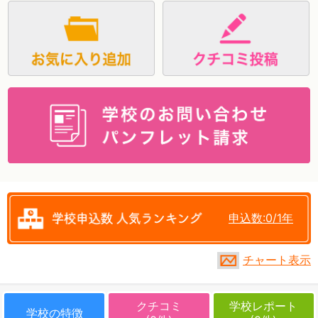
資料請求
申込数:0/1年
チャート表示
クチコミ
学校レポート
学校の特徴