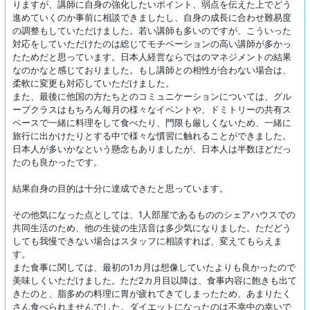
りますが、講師に自身の強化したいポイント、弱点を伝えた上でどう
進めていくのか事前に相談できましたし、自身の成長に合わせ難易度
の調整もしていただけました。若い講師も多いのですが、こういった
対応をしていただけたのは総じてモチベーションの高い講師が多かっ
たためだと思っています。日本人経営ならではのマネジメントの結果
なのかなと感じておりました。もし講師との相性が合わない場合は、
柔軟に変更も対応していただけました。
また、最後に他国の方たちとのコミュニケーションについては、グル
ープクラスはもちろん毎月の様々なイベントや、ドミトリーの共有ス
ペースで一緒に料理をして食べたり、門限も厳しくないため、一緒に
旅行に出かけたりとする中で様々な慣習に触れることができました。
日本人が多いかなという懸念もありましたが、日本人は半数ほどだっ
たのも良かったです。
結果自身の目的は十分に達成できたと思っています。
その他気になった点としては、1人部屋であるもののシェアハウスでの
共同生活のため、他の生徒の生活音は多少気になりました。ただどう
しても我慢できない場合はスタッフに相談すれば、変えてもらえま
す。
また食事に関しては、最初の1カ月は想像していたよりも良かったので
美味しくいただけました。ただ2カ月目以降は、食事内容に飽きも出て
きたのと、脂多めの料理に胃が疲れてきてしまったため、あまりたく
さん食べられませんでした。ダイエットになったのは不幸中の幸いで