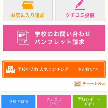
資料請求
申込数:0/1年
チャート表示
クチコミ
学校レポート
学校の特徴
(3件)
(3件)