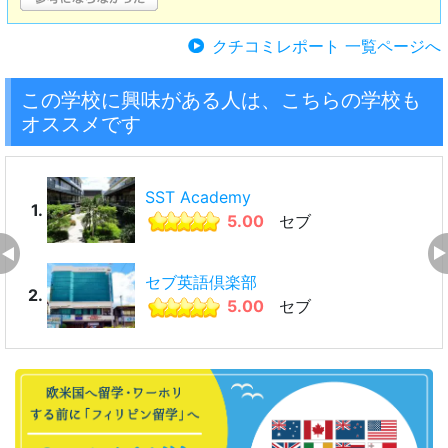
クチコミレポート 一覧ページへ
この学校に興味がある人は、こちらの学校も
オススメです
SST Academy
1.
5.00
セブ
セブ英語倶楽部
2.
5.00
セブ