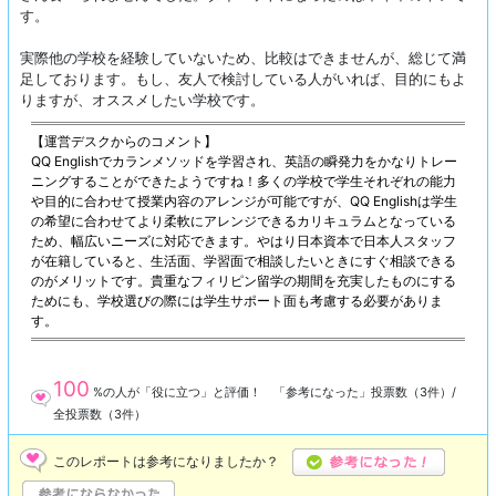
す。
実際他の学校を経験していないため、比較はできませんが、総じて満
足しております。もし、友人で検討している人がいれば、目的にもよ
りますが、オススメしたい学校です。
【運営デスクからのコメント】
QQ Englishでカランメソッドを学習され、英語の瞬発力をかなりトレー
ニングすることができたようですね！多くの学校で学生それぞれの能力
や目的に合わせて授業内容のアレンジが可能ですが、QQ Englishは学生
の希望に合わせてより柔軟にアレンジできるカリキュラムとなっている
ため、幅広いニーズに対応できます。やはり日本資本で日本人スタッフ
が在籍していると、生活面、学習面で相談したいときにすぐ相談できる
のがメリットです。貴重なフィリピン留学の期間を充実したものにする
ためにも、学校選びの際には学生サポート面も考慮する必要がありま
す。
100
%の人が「役に立つ」と評価！ 「参考になった」投票数（
3
件）/
全投票数（
3
件）
このレポートは参考になりましたか？