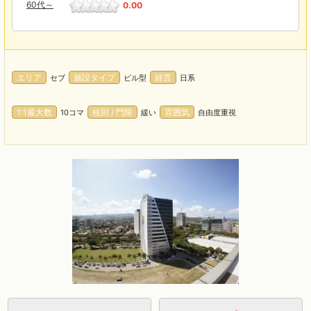
60代～
0.00
エリア
施設タイプ
経営
セブ
ビル型
日系
1:1最大数
校則 / 門限
雰囲気
10コマ
緩い
自由度重視