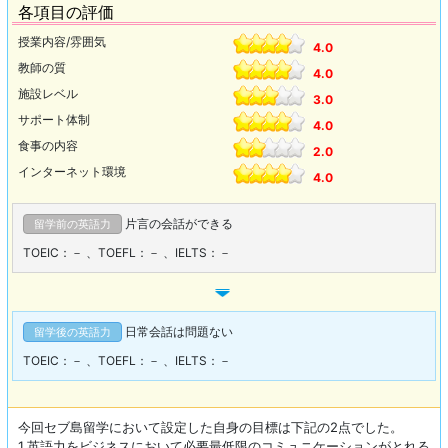
各項目の評価
授業内容/雰囲気
4.0
教師の質
4.0
施設レベル
3.0
サポート体制
4.0
食事の内容
2.0
インターネット環境
4.0
片言の会話ができる
留学前の英語力
TOEIC：－
、
TOEFL：－
、
IELTS：－
日常会話は問題ない
留学後の英語力
TOEIC：－
、
TOEFL：－
、
IELTS：－
今回セブ島留学において設定した自身の目標は下記の2点でした。
1.英語力をビジネスにおいて必要最低限のコミュニケーションがとれる