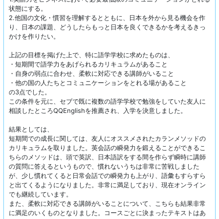
状態にする。
2.他国の文化・慣習を理解するとともに、日本を外から見る機会を作
り、日本の課題、どうしたらもっと日本を良くできるかを考えるきっ
かけを作りたい。
上記の目標を掲げた上で、特に語学学校に求めたものは、
・短期間で語学力をあげられるカリキュラムがあること
・自身の弱点に合わせ、柔軟に対応できる講師がいること
・他の国の人たちとコミュニケーションをとれる場があること
の3点でした。
この条件を元に、セブで既に複数の語学学校で勉強をしていた友人に
相談したところQQEnglishを推薦され、入学を決意しました。
結果としては、
短期間での成長に関しては、友人にオススメされたカランメソッドの
カリキュラムを取りました。英会話の瞬発力を鍛えることができるこ
ちらのメソッドは、頭で英訳、日本語訳をする間を作らず瞬時に講師
の質問に答えるというもので、慣れないうちは非常に苦戦しました
が、少し慣れてくると日常会話での瞬発力も上がり、語彙もすらすら
と出てくるようになりました。非常に満足しており、現在オンライン
でも継続しています。
また、柔軟に対応できる講師がいることについて、こちらも結果非常
に満足のいくものとなりました。コースごとに決まったテキストはあ