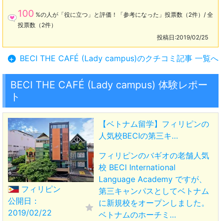
100
%の人が「役に立つ」と評価！「参考になった」投票数（2件）/ 全
投票数（2件）
投稿日:2019/02/25
BECI THE CAFÉ (Lady campus)のクチコミ記事 一覧へ
+
BECI THE CAFÉ (Lady campus) 体験レポー
ト
【ベトナム留学】フィリピンの
人気校BECIの第三キ…
フィリピンのバギオの老舗人気
校 BECI International
Language Academy ですが、
フィリピン
第三キャンパスとしてベトナム
公開日：
に新規校をオープンしました。
2019/02/22
ベトナムのホーチミ…