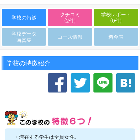
クチコミ
学校レポート
学校の特徴
(2件)
(0件)
学校データ
コース情報
料金表
写真集
学校の特徴紹介
・滞在する学生は全員女性。