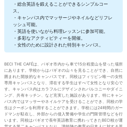
・総合英語を鍛えることができるシンプルコー
ス。
・キャンパス内でマッサージやネイルなどリフレ
ッシュ可能。
・英語を使いながら料理レッスンに参加可能。
・多彩なアクティビティーを開催。
・女性のために設計された特別キャンパス。
BECI THE CAFÉは、バギオ市内から車で15分程度山を登った場所
にあります。学校からはバギオの山々を見ることができ、自然に
囲まれた開放的なキャンパスです。同校はフィリピン唯一の女性
専用キャンパスとなり、滞在する学生はすべて女性となり安心で
す。キャンパス内はカラフルにデザインされバルコニーやダイニ
ング、共有キッチン、など充実した施設があります。特にキャン
パス内ではマッサーやネイルケアを受けることができ、同校の学
生はクーポンを利用することができます。学校には24時間のガー
ドマンが駐在し、外部からの侵入警備や学生の門限管理などを行
います。同校はバギオで長年英語教育に携わってきたBECI校が運
営する第二キャンパスとなり、講師陣の教育や日本人に対する英