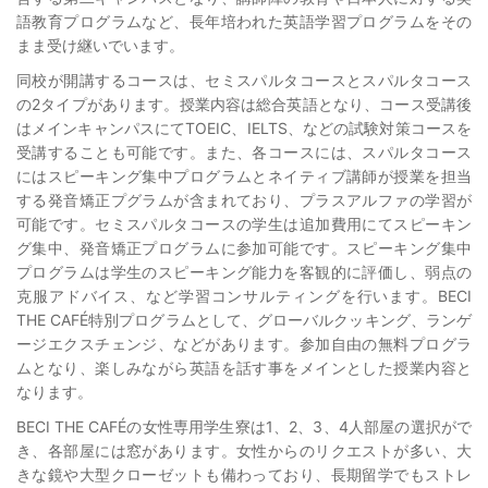
語教育プログラムなど、長年培われた英語学習プログラムをその
まま受け継いでいます。
同校が開講するコースは、セミスパルタコースとスパルタコース
の2タイプがあります。授業内容は総合英語となり、コース受講後
はメインキャンパスにてTOEIC、IELTS、などの試験対策コースを
受講することも可能です。また、各コースには、スパルタコース
にはスピーキング集中プログラムとネイティブ講師が授業を担当
する発音矯正プグラムが含まれており、プラスアルファの学習が
可能です。セミスパルタコースの学生は追加費用にてスピーキン
グ集中、発音矯正プログラムに参加可能です。スピーキング集中
プログラムは学生のスピーキング能力を客観的に評価し、弱点の
克服アドバイス、など学習コンサルティングを行います。BECI
THE CAFÉ特別プログラムとして、グローバルクッキング、ランゲ
ージエクスチェンジ、などがあります。参加自由の無料プログラ
ムとなり、楽しみながら英語を話す事をメインとした授業内容と
なります。
BECI THE CAFÉの女性専用学生寮は1、2、3、4人部屋の選択がで
き、各部屋には窓があります。女性からのリクエストが多い、大
きな鏡や大型クローゼットも備わっており、長期留学でもストレ