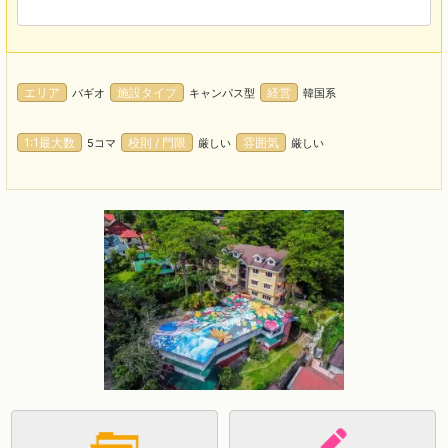
エリア
施設タイプ
経営
バギオ
キャンパス型
韓国系
1:1最大数
校則 / 門限
雰囲気
5コマ
厳しい
厳しい