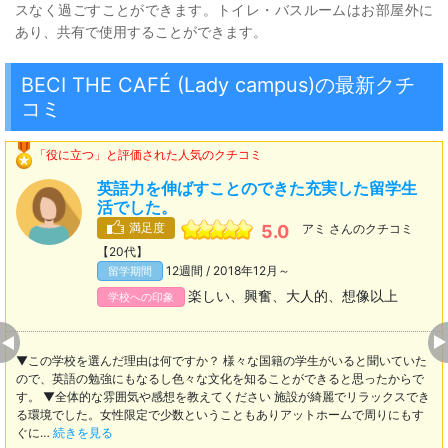
スなく過ごすことができます。トイレ・バスルームはお部屋外に
あり、共有で使用することができます。
BECI THE CAFÉ (Lady campus)の最新クチ
コミ
「役に立つ」と評価された人気のクチコミ
英語力を伸ばすことのできた充実した留学生
活でした。
満足度
5.0
アミ さんのクチコミ
【20代】
12週間 / 2018年12月～
留学期間
楽しい、興奮、大人的、想像以上
学校への印象
▼この学校を選んだ理由は何ですか？ 様々な国籍の学生がいると聞いていた
ので、英語の勉強にもなるし色々な文化を知ることができると思ったからで
す。 ▼全体的な雰囲気や感想を教えてください 施設が綺麗でリラックスでき
る環境でした。女性限定で少数ということもありアットホームで周りにもす
ぐに…
続きを見る