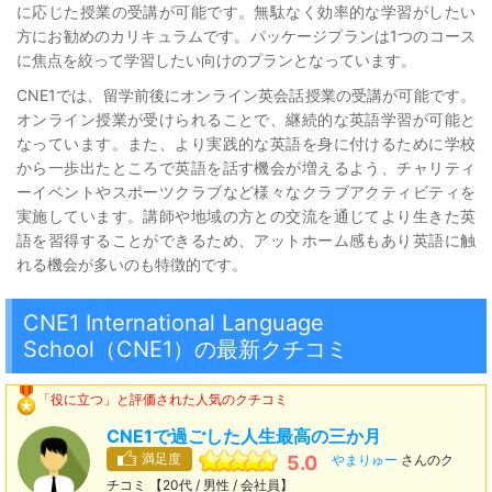
に応じた授業の受講が可能です。無駄なく効率的な学習がしたい
方にお勧めのカリキュラムです。パッケージプランは1つのコース
に焦点を絞って学習したい向けのプランとなっています。
CNE1では、留学前後にオンライン英会話授業の受講が可能です。
オンライン授業が受けられることで、継続的な英語学習が可能と
なっています。また、より実践的な英語を身に付けるために学校
から一歩出たところで英語を話す機会が増えるよう、チャリティ
ーイベントやスポーツクラブなど様々なクラブアクティビティを
実施しています。講師や地域の方との交流を通じてより生きた英
語を習得することができるため、アットホーム感もあり英語に触
れる機会が多いのも特徴的です。
CNE1 International Language
School（CNE1）の最新クチコミ
「役に立つ」と評価された人気のクチコミ
CNE1で過ごした人生最高の三か月
満足度
5.0
やまりゅー
さんのク
チコミ 【20代 / 男性 / 会社員】