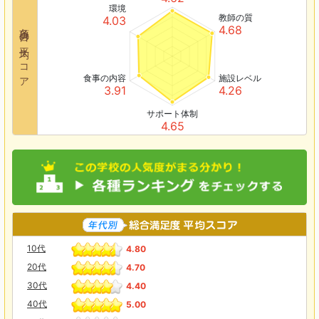
環境
教師の質
4.03
各項目の平均スコア
4.68
食事の内容
施設レベル
3.91
4.26
サポート体制
4.65
10代
4.80
20代
4.70
30代
4.40
40代
5.00