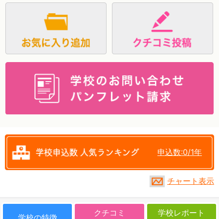
資料請求
申込数:0/1年
チャート表示
クチコミ
学校レポート
学校の特徴