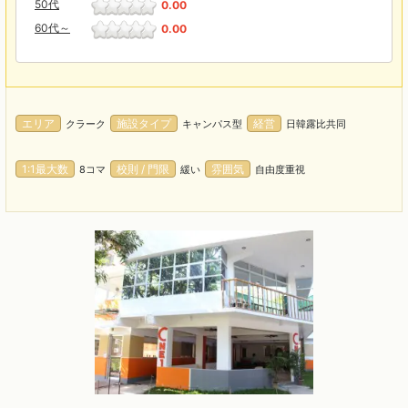
50代
0.00
60代～
0.00
エリア
施設タイプ
経営
クラーク
キャンパス型
日韓露比共同
1:1最大数
校則 / 門限
雰囲気
8コマ
緩い
自由度重視