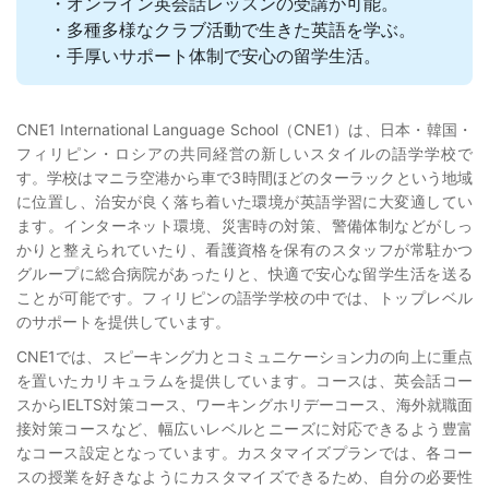
・オンライン英会話レッスンの受講が可能。
・多種多様なクラブ活動で生きた英語を学ぶ。
・手厚いサポート体制で安心の留学生活。
CNE1 International Language School（CNE1）は、日本・韓国・
フィリピン・ロシアの共同経営の新しいスタイルの語学学校で
す。学校はマニラ空港から車で3時間ほどのターラックという地域
に位置し、治安が良く落ち着いた環境が英語学習に大変適してい
ます。インターネット環境、災害時の対策、警備体制などがしっ
かりと整えられていたり、看護資格を保有のスタッフが常駐かつ
グループに総合病院があったりと、快適で安心な留学生活を送る
ことが可能です。フィリピンの語学学校の中では、トップレベル
のサポートを提供しています。
CNE1では、スピーキング力とコミュニケーション力の向上に重点
を置いたカリキュラムを提供しています。コースは、英会話コー
スからIELTS対策コース、ワーキングホリデーコース、海外就職面
接対策コースなど、幅広いレベルとニーズに対応できるよう豊富
なコース設定となっています。カスタマイズプランでは、各コー
スの授業を好きなようにカスタマイズできるため、自分の必要性