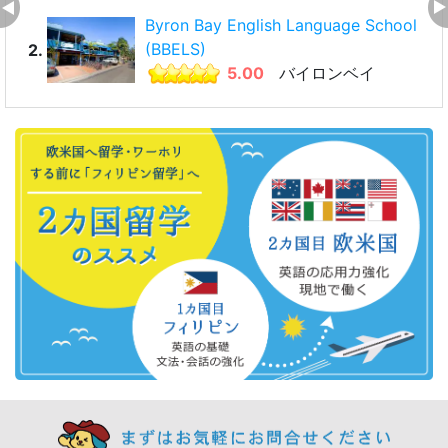
Byron Bay English Language School
(BBELS)
2.
5.00
バイロンベイ