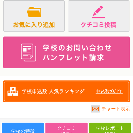
資料請求
申込数:0/1年
チャート表示
クチコミ
学校レポート
学校の特徴