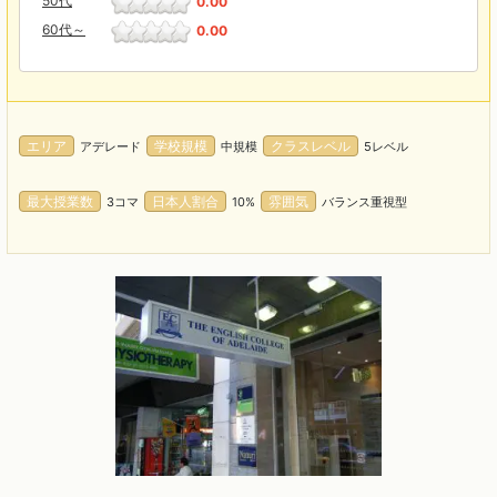
50代
0.00
60代～
0.00
エリア
学校規模
クラスレベル
アデレード
中規模
5レベル
最大授業数
日本人割合
雰囲気
3コマ
10%
バランス重視型