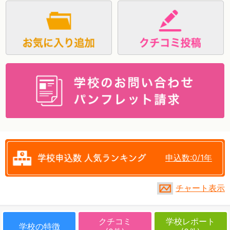
資料請求
申込数:0/1年
チャート表示
クチコミ
学校レポート
学校の特徴