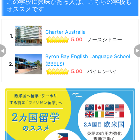
この学校に興味がある人は、こちらの学校も
オススメです
Charter Australia
1.
5.00
ノースシドニー
Byron Bay English Language School
(BBELS)
2.
5.00
バイロンベイ