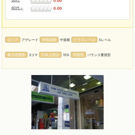
50代
0.00
60代～
0.00
エリア
学校規模
クラスレベル
アデレード
中規模
5レベル
最大授業数
日本人割合
雰囲気
3コマ
10%
バランス重視型