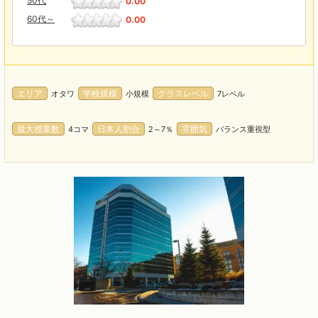
50代
0.00
60代～
0.00
エリア
学校規模
クラスレベル
オタワ
小規模
7レベル
最大授業数
日本人割合
雰囲気
4コマ
2～7％
バランス重視型