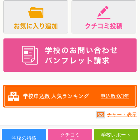
資料請求
申込数:0/1年
チャート表示
クチコミ
学校レポート
学校の特徴