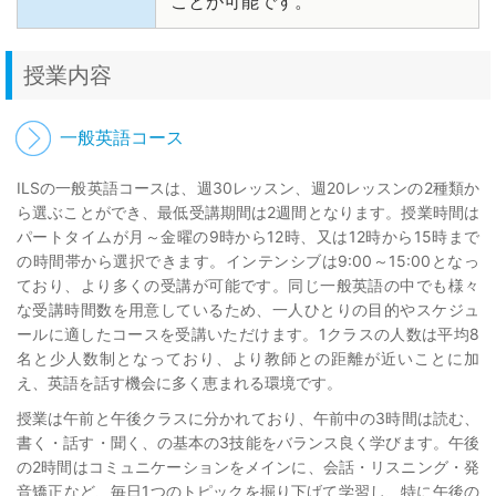
ことが可能です。
授業内容
一般英語コース
ILSの一般英語コースは、週30レッスン、週20レッスンの2種類か
ら選ぶことができ、最低受講期間は2週間となります。授業時間は
パートタイムが月～金曜の9時から12時、又は12時から15時まで
の時間帯から選択できます。インテンシブは9:00～15:00となっ
ており、より多くの受講が可能です。同じ一般英語の中でも様々
な受講時間数を用意しているため、一人ひとりの目的やスケジュ
ールに適したコースを受講いただけます。1クラスの人数は平均8
名と少人数制となっており、より教師との距離が近いことに加
え、英語を話す機会に多く恵まれる環境です。
授業は午前と午後クラスに分かれており、午前中の3時間は読む、
書く・話す・聞く、の基本の3技能をバランス良く学びます。午後
の2時間はコミュニケーションをメインに、会話・リスニング・発
音矯正など、毎日1つのトピックを掘り下げて学習し、特に午後の