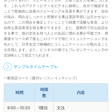
ルプレイを行い、スピーキング力や、人前で話す力を身につけま
す。これらのアクティビティをビデオに録画し、自分で確認する
ことで客観的に自身のスピーキングを見直す事ができます。自分
の強み、弱みをしっかりと把握する事は英語学習には欠かせない
もので、この弱みを修正していくことで綺麗で流暢な発音、より
自然な英語表現を得る事ができます。また、授業内で沢山会話を
する事で、他の文化を持つ人との会話に慣れる事が可能です。授
業後やコース終了後もこのコースで得たコミュニケーション力を
生かして、日常生活で積極的にコミュニケーションが取れること
を目指します。また、ビジネスの場でもプレゼンテーション力や
交渉術として役立てられます。
サンプルタイムテーブル
一般英語コース（週25レッスン:インテンシブ）
時限
時間
内容
数
9:00～10:20
1限目
文法