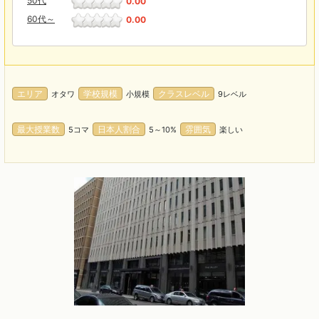
50代
0.00
60代～
0.00
エリア
学校規模
クラスレベル
オタワ
小規模
9レベル
最大授業数
日本人割合
雰囲気
5コマ
5～10%
楽しい