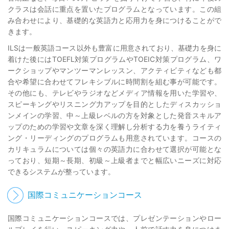
クラスは会話に重点を置いたプログラムとなっています。この組
み合わせにより、基礎的な英語力と応用力を身につけることがで
きます。
ILSは一般英語コース以外も豊富に用意されており、基礎力を身に
着けた後にはTOEFL対策プログラムやTOEIC対策プログラム、ワ
ークショップやマンツーマンレッスン、アクティビティなども都
合や希望に合わせてフレキシブルに時間割を組む事が可能です。
その他にも、テレビやラジオなどメディア情報を用いた学習や、
スピーキングやリスニング力アップを目的としたディスカッショ
ンメインの学習、中～上級レベルの方を対象とした発音スキルア
ップのための学習や文章を深く理解し分析する力を養うライティ
ング・リーディングのプログラムも用意されています。コースの
カリキュラムについては個々の英語力に合わせて選択が可能とな
っており、短期～長期、初級～上級者までと幅広いニーズに対応
できるシステムが整っています。
国際コミュニケーションコース
国際コミュニケーションコースでは、プレゼンテーションやロー