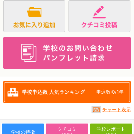
資料請求
申込数:0/1年
チャート表示
クチコミ
学校レポート
学校の特徴