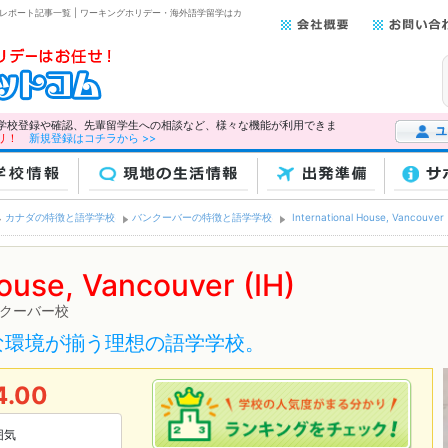
0 代） クチコミレポート記事一覧 | ワーキングホリデー・海外語学留学はカ
学校登録や確認、先輩留学生への相談など、様々な機能が利用できま
リ！
新規登録はコチラから >>
ユーザー
校情報
現地の生活情報
出発準備
サ
カナダの特徴と語学学校
バンクーバーの特徴と語学学校
International House, Vancouver 
House, Vancouver (IH)
ンクーバー校
な環境が揃う理想の語学学校。
4.00
囲気