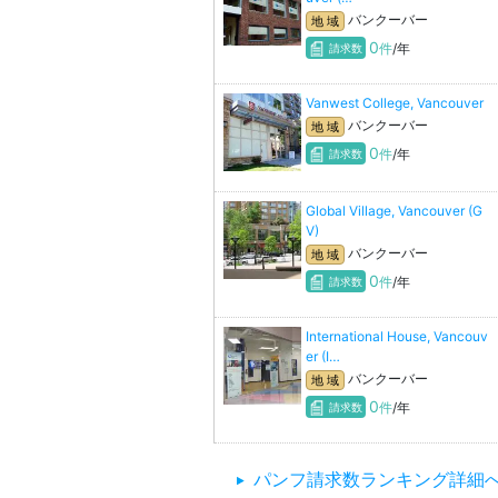
バンクーバー
地 域
0
件
/年
請求数
Vanwest College, Vancouver
バンクーバー
地 域
0
件
/年
請求数
Global Village, Vancouver (G
V)
バンクーバー
地 域
0
件
/年
請求数
International House, Vancouv
er (I…
バンクーバー
地 域
0
件
/年
請求数
パンフ請求数ランキング詳細