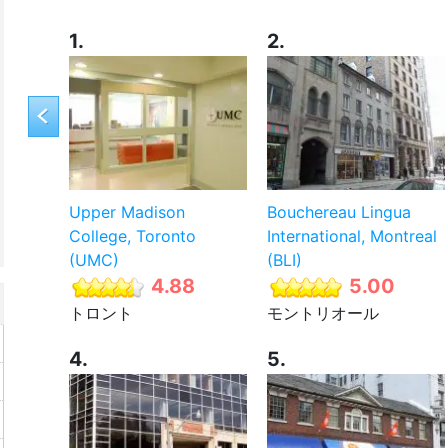
1.
2.
Upper Madison
Bouchereau Lingua
College, Toronto
International, Montreal
(UMC)
(BLI)
4.88
5.00
トロント
モントリオール
4.
5.