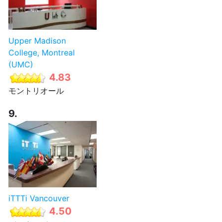
Upper Madison
College, Montreal
(UMC)
4.83
モントリオール
9.
iTTTi Vancouver
4.50