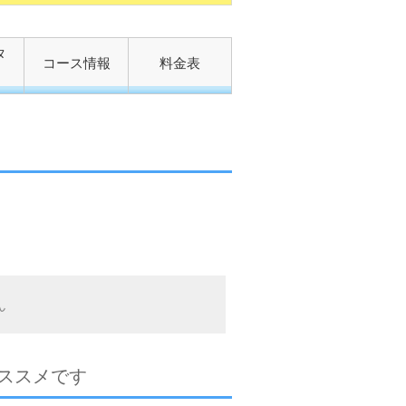
タ
コース情報
料金表
ん
ススメです