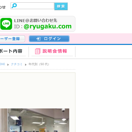
登録
ログイン
ポート内容
説明会情報
(IH)
クチコミ
年代別（50 代）