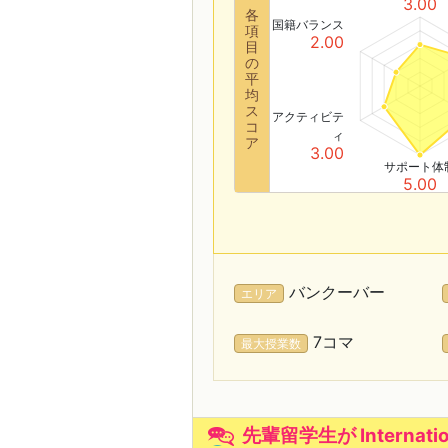
3.00
各
国籍バランス
項
2.00
目
の
平
均
ス
アクティビテ
コ
ィ
ア
3.00
サポート体
5.00
バンクーバー
エリア
7コマ
最大授業数
先輩留学生が Internatio