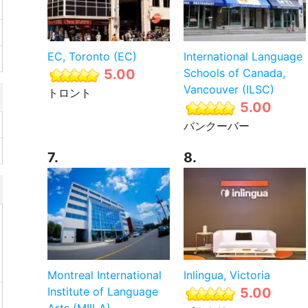
EC, Toronto (EC)
International Language
5.00
Schools of Canada,
Vancouver (ILSC)
トロント
5.00
バンクーバー
7.
8.
Montreal International
Inlingua, Victoria
Institute of Language
5.00
Arts (MIILA)