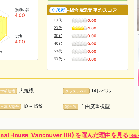
教師の質
4.00
10代
0.00
20代
4.00
30代
0.00
立地
4.00
40代
0.00
50代
0.00
制
60代～
0.00
大規模
14レベル
学校規模
クラスレベル
10～15%
自由度重視型
日本人割合
雰囲気
nal House, Vancouver (IH) を選んだ理由を見る
(
投稿