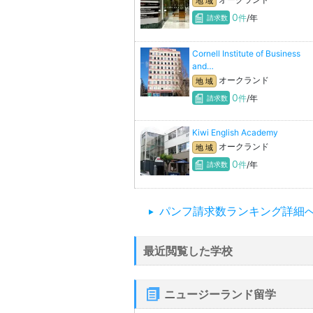
地 域
0
件
/年
請求数
Cornell Institute of Business
and…
オークランド
地 域
0
件
/年
請求数
Kiwi English Academy
オークランド
地 域
0
件
/年
請求数
パンフ請求数ランキング詳細
最近閲覧した学校
ニュージーランド留学