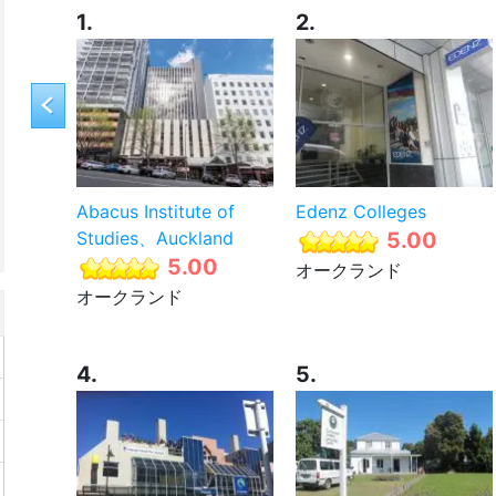
1.
2.
Abacus Institute of
Edenz Colleges
Studies、Auckland
5.00
5.00
オークランド
オークランド
4.
5.