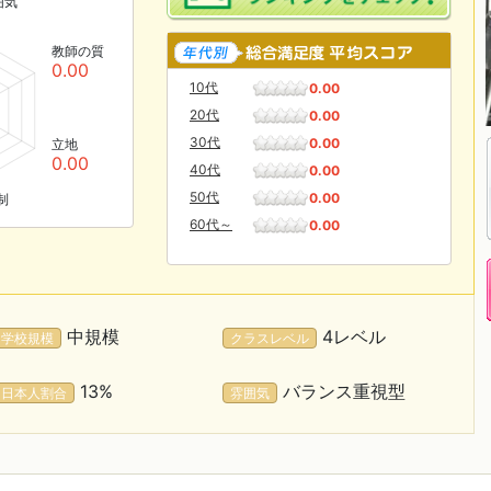
囲気
教師の質
0.00
10代
0.00
20代
0.00
30代
0.00
立地
0.00
40代
0.00
50代
0.00
制
60代～
0.00
中規模
4レベル
学校規模
クラスレベル
13%
バランス重視型
日本人割合
雰囲気