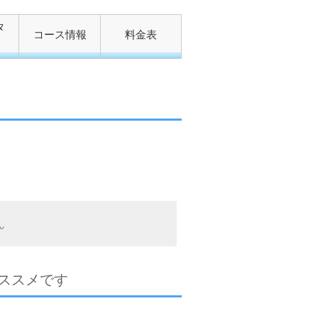
タ
コース情報
料金表
ん
ススメです