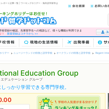
10 代） クチコミレポート記事一覧 | ワーキングホリデー・海外語学留学は
学校登録や確認、先輩留学生への相談など、様々な機能が利用できま
リ！
新規登録はコチラから >>
ユーザー
校情報
現地の生活情報
出発準備
サ
ホリデー
ニュージーランドの特徴と語学学校
オークランドの特徴と語学学校
Regent Inte
tional Education Group
 エデュケーション グループ
にしっかり学習できる専門学校。
0.00