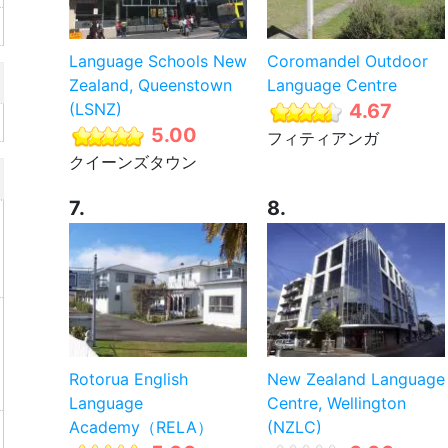
Language Schools New
Coromandel Outdoor
Zealand, Queenstown
Language Centre
(LSNZ)
4.67
5.00
フィティアンガ
クイーンズタウン
7.
8.
Rotorua English
New Zealand Language
Language
Centre, Wellington
Academy（RELA）
(NZLC)