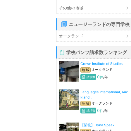
その他の地域
ニュージーランドの専門学校
オークランド
学校パンフ請求数ランキング
Crown Institute of Studies
オークランド
地 域
0
件
/年
請求数
Languages International, Auc
kland…
オークランド
地 域
0
件
/年
請求数
【閉校】Dyna Speak
オークランド