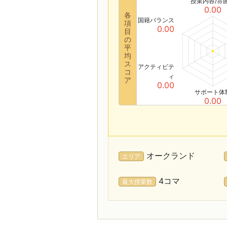
授業内容/雰
0.00
各
国籍バランス
項
0.00
目
の
平
均
ス
アクティビテ
コ
ィ
ア
0.00
サポート体
0.00
オークランド
エリア
4コマ
最大授業数