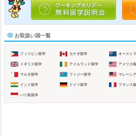
お取扱い国一覧
フィリピン留学
カナダ留学
オースト
イギリス留学
アイルランド留学
アメリカ
マルタ留学
フィジー留学
マレーシ
インド留学
ドイツ留学
フランス
バリ島留学