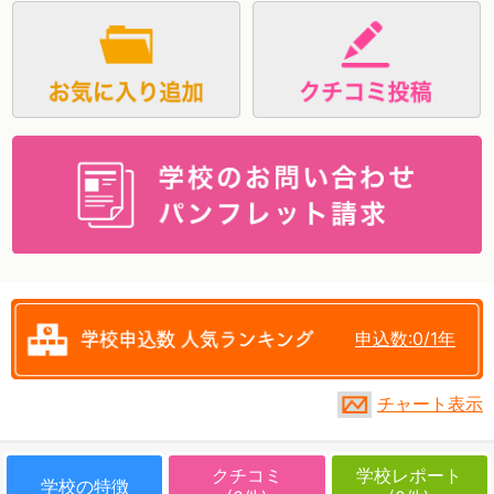
資料請求
申込数:0/1年
チャート表示
クチコミ
学校レポート
学校の特徴