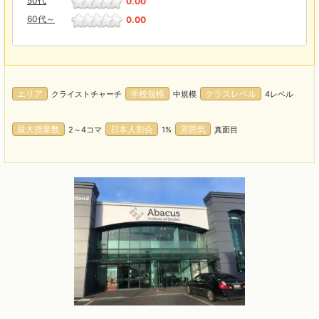
50代
0.00
60代～
0.00
エリア
学校規模
クラスレベル
クライストチャーチ
中規模
4レベル
最大授業数
日本人割合
雰囲気
2～4コマ
1%
真面目