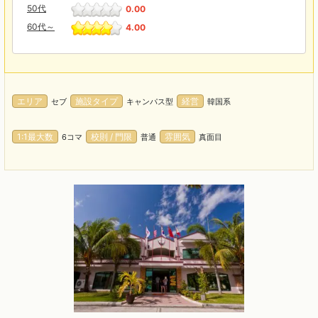
50代
0.00
60代～
4.00
エリア
施設タイプ
経営
セブ
キャンパス型
韓国系
1:1最大数
校則 / 門限
雰囲気
6コマ
普通
真面目