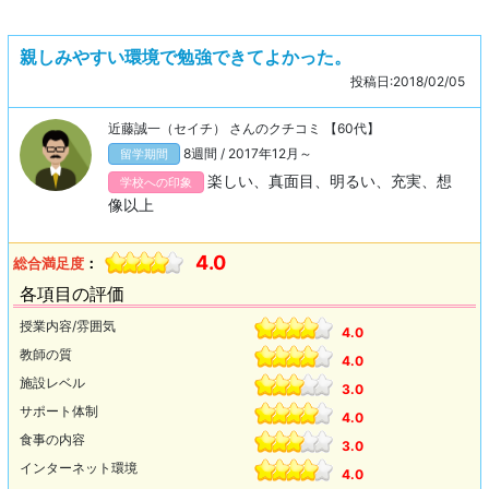
親しみやすい環境で勉強できてよかった。
投稿日:2018/02/05
近藤誠一（セイチ） さんのクチコミ 【60代】
8週間 / 2017年12月～
留学期間
楽しい、真面目、明るい、充実、想
学校への印象
像以上
4.0
総合満足度
：
各項目の評価
授業内容/雰囲気
4.0
教師の質
4.0
施設レベル
3.0
サポート体制
4.0
食事の内容
3.0
インターネット環境
4.0