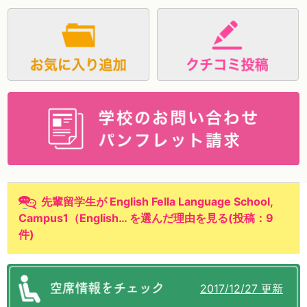
資料請求
先輩留学生が English Fella Language School,
Campus1（English… を選んだ理由を見る
(
投稿：9
件
)
2017/12/27 更新