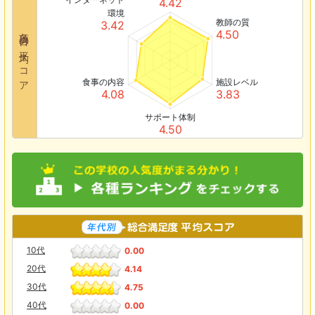
4.42
環境
教師の質
3.42
各項目の平均スコア
4.50
食事の内容
施設レベル
4.08
3.83
サポート体制
4.50
10代
0.00
20代
4.14
30代
4.75
40代
0.00