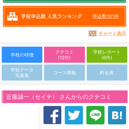
申込数:0/1年
チャート表示
クチコミ
学校レポート
学校の特徴
(12件)
(6件)
学校データ
コース情報
料金表
写真集
近藤誠一（セイチ） さんからのクチコミ