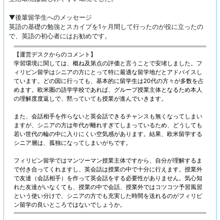
▼後輩留学生へのメッセージ
英語の基礎の勉強とスカイプを1ヶ月間して行ったのが役に立ったの
で、英語の初心者にはお勧めです。
【運営デスクからのコメント】
学習環境に関しては、概ね及第点の評価と言うことで安堵しました。フ
ィリピン留学はシニアの方にとって特に最適な留学地だとアドバイスし
ています。どの国に行っても、基本的に留学生は20代の方々が多数を占
めます。欧米圏の語学学校であれば、グループ授業主体となるため本人
の理解度度返しで、黙っていても授業が進んでいきます。
また、会話相手を作らないと英会話できるチャンスも無くなってしまい
ますが、シニアの方は年代が離れすぎてしまっているため、どうしても
若い世代の輪の中に入りにくい空気感があります。結果、欧米留学する
シニア層は、孤独になってしまいがちです。
フィリピン留学ではマンツーマン授業主体ですから、自分が理解するま
で付き合ってくれますし、英会話は授業の中で十分に行えます。授業外
で友達（会話相手）を作って英会話をする必要性がありません。気心知
れた友達がいなくても、授業の中で会話、授業外ではコツコツ予習風習
という使い分けで、シニアの方でも充実した時間を送れるのがフィリピ
ン留学の良いところではないでしょうか。