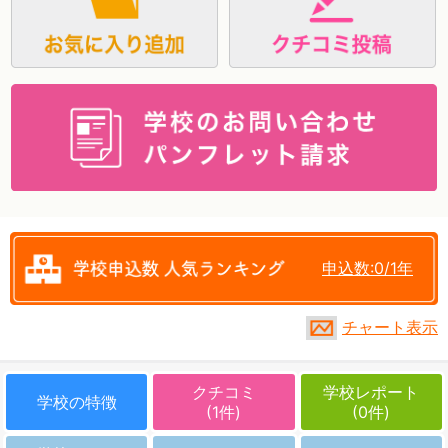
資料請求
申込数:0/1年
チャート表示
クチコミ
学校レポート
学校の特徴
(1件)
(0件)