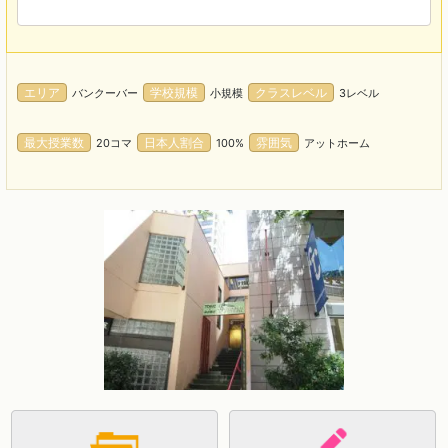
エリア
学校規模
クラスレベル
バンクーバー
小規模
3レベル
最大授業数
日本人割合
雰囲気
20コマ
100%
アットホーム