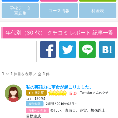
学校データ
コース情報
料金表
写真集
年代別（30 代） クチコミ レポート 記事一覧
1 ～ 1
1
件目を表示 ／ 全
件
私の英語力に革命が起こりました。
満足度
5.0
Tomoko さんのクチ
コミ 【30代】
12週間 / 2016年02月～
留学期間
楽しい、真面目、充実、想像以上、
学校への印象
目標達成