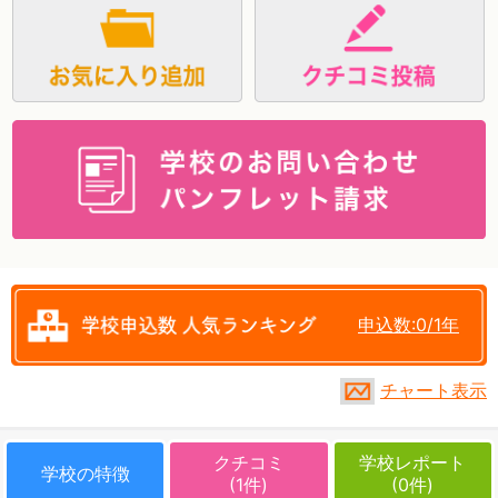
資料請求
申込数:0/1年
チャート表示
クチコミ
学校レポート
学校の特徴
(1件)
(0件)