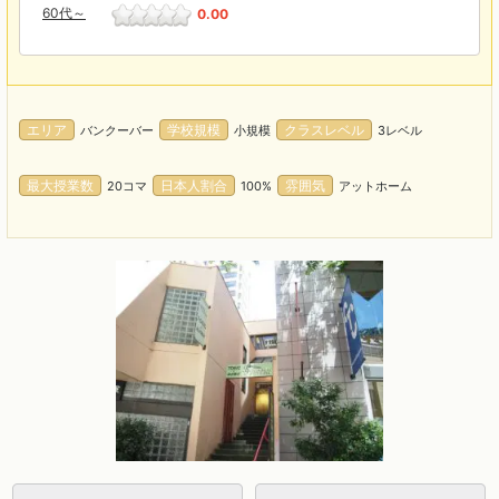
60代～
0.00
エリア
学校規模
クラスレベル
バンクーバー
小規模
3レベル
最大授業数
日本人割合
雰囲気
20コマ
100%
アットホーム