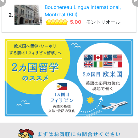
Bouchereau Lingua International,
Montreal (BLI)
2.
5.00
モントリオール