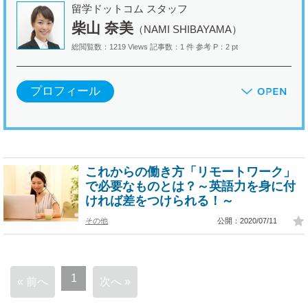
留学ドットコム スタッフ
柴山 奈美
（NAMI SHIBAYAMA）
総閲覧数：1219 Views
記事数：1 件
参考 P：2 pt
プロフィール
これからの働き方「リモートワーク」
で必要なものとは？～英語力を身に付
ければ差をつけられる！～
その他
公開：2020/07/11
1
« 前へ
次へ »