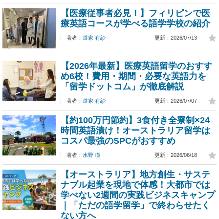
【医療従事者必見！】フィリピンで医
療英語コースが学べる語学学校の紹介
著者：
道家 有紗
更新：2026/07/13
【2026年最新】医療英語留学のおすす
め6校！費用・期間・必要な英語力を
「留学ドットコム」が徹底解説
著者：
道家 有紗
更新：2026/07/07
【約100万円節約】3食付き全寮制×24
時間英語漬け！オーストラリア留学は
コスパ最強のSPCがおすすめ
著者：
水野 瞳
更新：2026/06/18
【オーストラリア】地方創生・サステ
ナブル起業を現地で体感！大都市では
学べない2週間の実践ビジネスキャンプ
｜「ただの語学留学」で終わらせたく
ない方へ