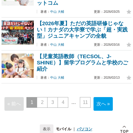
ットコム
著者：
中山 大輔
更新：2026/03/25
【2026年夏】ただの英語研修じゃな
い！カナダの大学寮で学ぶ「超・実践
型」ジュニアキャンプの全貌
著者：
中山 大輔
更新：2026/03/16
【児童英語教師（TECSOL、J-
SHINE）】留学プログラムと学校のご
紹介
著者：
中山 大輔
更新：2026/02/13
1
2
3
4
11
« 前へ
次へ »
モバイル
|
パソコン