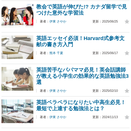
教会で英語が伸びた!? カナダ留学で見
つけた意外な学習法
著者：
伊東 さやか
更新：2025/06/25
英語エッセイ必須！Harvard式参考文
献の書き方入門
著者：
熊本 千夏
更新：2025/06/17
英語苦手なパパママ必見！英会話講師
が教える小学生の効果的な英語勉強法3
選
著者：
伊東 さやか
更新：2025/02/10
英語ペラペラになりたい中高生必見！
最短で上達する勉強法とは？
著者：
伊東 さやか
更新：2024/11/13