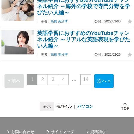
ネル紹介 ～海外の学校で専門分野を学
びたい人編～
著者：
高橋 美沙季
公開：2022/03/06
英語学習におすすめのYouTubeチャン
ネル紹介 ～リアルな英語表現を学びた
い人編～
著者：
高橋 美沙季
公開：2022/02/28
1
2
3
4
14
« 前へ
次へ »
モバイル
|
パソコン
お問い合わせ
サイトマップ
資料請求