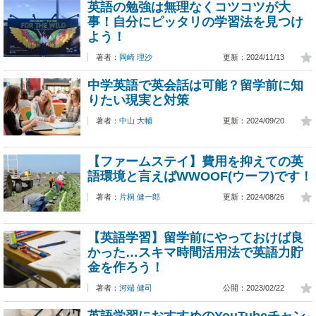
英語の勉強は無理なくコツコツが大
事！自分にピッタリの学習法を見つけ
よう！
著者：
岡崎 理沙
更新：2024/11/13
中学英語で英会話は可能？留学前に知
りたい現実と対策
著者：
中山 大輔
更新：2024/09/20
【ファームステイ】費用を抑えての英
語環境と言えばWWOOF(ウーフ)です！
著者：
片桐 健一郎
更新：2024/08/26
【英語学習】留学前にやっておけば良
かった…スキマ時間活用法で英語力貯
金を作ろう！
著者：
河端 健司
公開：2023/02/22
英語学習におすすめのYouTubeチャン