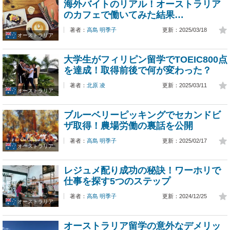
海外バイトのリアル！オーストラリア
のカフェで働いてみた結果…
著者：
高島 明季子
更新：2025/03/18
オーストラリア
大学生がフィリピン留学でTOEIC800点
を達成！取得前後で何が変わった？
著者：
北原 凌
更新：2025/03/11
オーストラリア
ブルーベリーピッキングでセカンドビ
ザ取得！農場労働の裏話を公開
著者：
高島 明季子
更新：2025/02/17
オーストラリア
レジュメ配り成功の秘訣！ワーホリで
仕事を探す5つのステップ
著者：
高島 明季子
更新：2024/12/25
オーストラリア
オーストラリア留学の意外なデメリッ