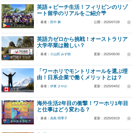
英語＋ビーチ生活！フィリピンのリゾ
ート留学のリアルをご紹介🌴
著者：
田中 舞
公開：2025/07/28
フィリピン
英語力ゼロから挑戦！オーストラリア
大学卒業は難しい？
著者：
小山田 みず樹
更新：2025/05/30
オーストラリア
「ワーホリでモントリオールを選ぶ理
由！日系企業で働くメリットとは？
著者：
伊東 さやか
更新：2025/04/02
カナダ
海外生活2年目の衝撃！ワーホリ1年目
と仕事はどう変わる？
著者：
高島 明季子
更新：2025/03/19
オーストラリア