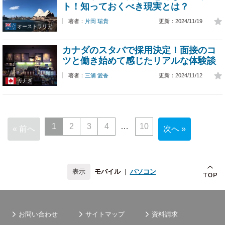
ト！知っておくべき現実とは？
著者：
片岡 瑞貴
更新：2024/11/19
オーストラリア
カナダのスタバで採用決定！面接のコ
ツと働き始めて感じたリアルな体験談
著者：
三浦 愛香
更新：2024/11/12
カナダ
1
2
3
4
10
« 前へ
次へ »
モバイル
|
パソコン
お問い合わせ
サイトマップ
資料請求