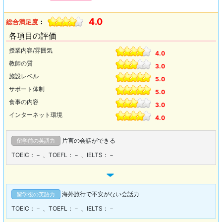
4.0
総合満足度
：
各項目の評価
授業内容/雰囲気
4.0
教師の質
3.0
施設レベル
5.0
サポート体制
5.0
食事の内容
3.0
インターネット環境
4.0
片言の会話ができる
留学前の英語力
TOEIC：－
、
TOEFL：－
、
IELTS：－
海外旅行で不安がない会話力
留学後の英語力
TOEIC：－
、
TOEFL：－
、
IELTS：－