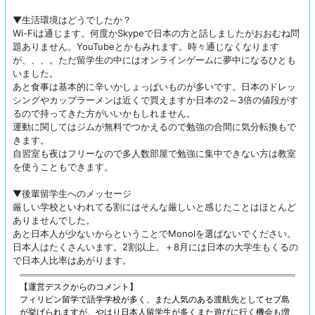
▼生活環境はどうでしたか？
Wi-Fiは通じます。何度かSkypeで日本の方と話しましたがおおむね問
題ありません。YouTubeとかもみれます。時々通じなくなります
が、、、。ただ留学生の中にはオンラインゲームに夢中になるひとも
いました。
あと食事は基本的に辛いかしょっぱいものが多いです。日本のドレッ
シングやカップラーメンは近くで買えますか日本の2～3倍の値段がす
るので持ってきた方がいいかもしれません。
運動に関してはジムが無料でつかえるので勉強の合間に気分転換もで
きます。
自習室も夜はフリーなので多人数部屋で勉強に集中できない方は教室
を使うこともできます。
▼後輩留学生へのメッセージ
厳しい学校といわれてる割にはそんな厳しいと感じたことはほとんど
ありませんでした。
あと日本人が少ないからということでMonolを選ばないでください。
日本人はたくさんいます。2割以上。＋8月には日本の大学生もくるの
で日本人比率はあがります。
【運営デスクからのコメント】
フィリピン留学で語学学校が多く、また人気のある渡航先としてセブ島
が挙げられますが、やはり日本人留学生が多くまた遊びに行く機会も増