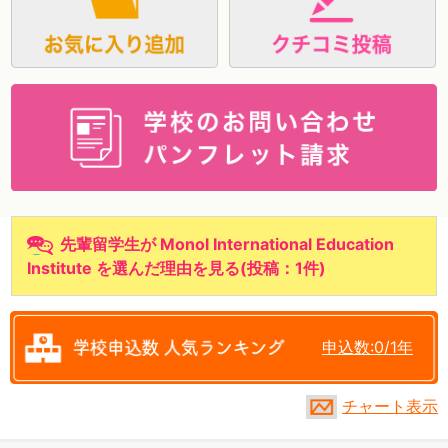
資料請求
先輩留学生が Monol International Education
Institute を選んだ理由を見る
(
投稿：1件
)
申込数:0/1年
チャート表示