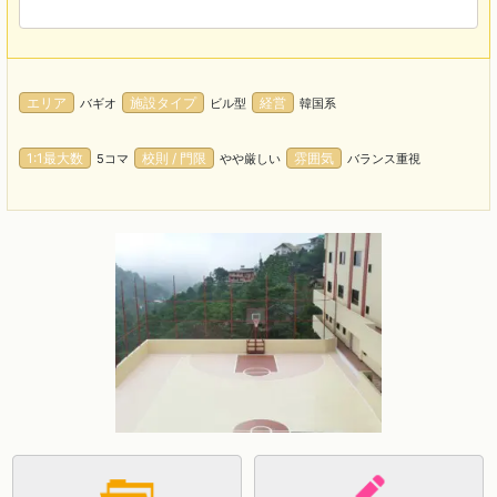
エリア
施設タイプ
経営
バギオ
ビル型
韓国系
1:1最大数
校則 / 門限
雰囲気
5コマ
やや厳しい
バランス重視