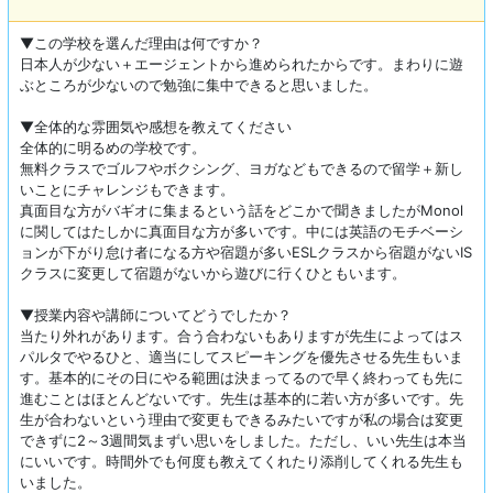
▼この学校を選んだ理由は何ですか？
日本人が少ない＋エージェントから進められたからです。まわりに遊
ぶところが少ないので勉強に集中できると思いました。
▼全体的な雰囲気や感想を教えてください
全体的に明るめの学校です。
無料クラスでゴルフやボクシング、ヨガなどもできるので留学＋新し
いことにチャレンジもできます。
真面目な方がバギオに集まるという話をどこかで聞きましたがMonol
に関してはたしかに真面目な方が多いです。中には英語のモチベーシ
ョンが下がり怠け者になる方や宿題が多いESLクラスから宿題がないIS
クラスに変更して宿題がないから遊びに行くひともいます。
▼授業内容や講師についてどうでしたか？
当たり外れがあります。合う合わないもありますが先生によってはス
パルタでやるひと、適当にしてスピーキングを優先させる先生もいま
す。基本的にその日にやる範囲は決まってるので早く終わっても先に
進むことはほとんどないです。先生は基本的に若い方が多いです。先
生が合わないという理由で変更もできるみたいですが私の場合は変更
できずに2～3週間気まずい思いをしました。ただし、いい先生は本当
にいいです。時間外でも何度も教えてくれたり添削してくれる先生も
いました。