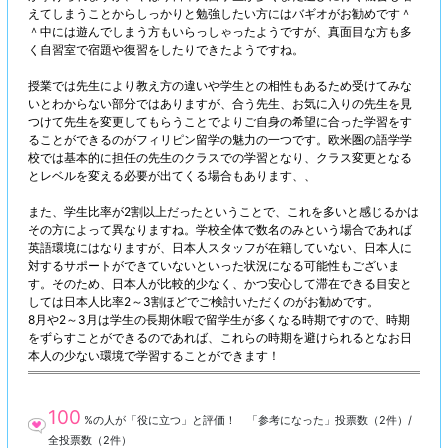
えてしまうことからしっかりと勉強したい方にはバギオがお勧めです＾
＾中には遊んでしまう方もいらっしゃったようですが、真面目な方も多
く自習室で宿題や復習をしたりできたようですね。
授業では先生により教え方の違いや学生との相性もあるため受けてみな
いとわからない部分ではありますが、合う先生、お気に入りの先生を見
つけて先生を変更してもらうことでよりご自身の希望に合った学習をす
ることができるのがフィリピン留学の魅力の一つです。欧米圏の語学学
校では基本的に担任の先生のクラスでの学習となり、クラス変更となる
とレベルを変える必要が出てくる場合もあります、、
また、学生比率が2割以上だったということで、これを多いと感じるかは
その方によって異なりますね。学校全体で数名のみという場合であれば
英語環境にはなりますが、日本人スタッフが在籍していない、日本人に
対するサポートができていないといった状況になる可能性もございま
す。そのため、日本人が比較的少なく、かつ安心して滞在できる目安と
しては日本人比率2～3割ほどでご検討いただくのがお勧めです。
8月や2～3月は学生の長期休暇で留学生が多くなる時期ですので、時期
をずらすことができるのであれば、これらの時期を避けられるとなお日
本人の少ない環境で学習することができます！
100
%の人が「役に立つ」と評価！ 「参考になった」投票数（
2
件）/
全投票数（
2
件）