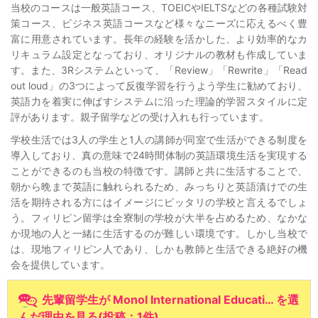
当校のコースは一般英語コース、TOEICやIELTSなどの各種試験対
策コース、ビジネス英語コースなど様々なニーズに応えるべく豊
富に用意されています。長年の経験を活かした、より効率的なカ
リキュラム設定となっており、オリジナルの教材も作成していま
す。また、3Rシステムといって、「Review」「Rewrite」「Read
out loud」の3つによって反復学習を行うよう学生に勧めており、
英語力を着実に伸ばすシステムに沿った理論的学習スタイルに定
評があります。親子留学などの受け入れも行っています。
学校生活では3人の学生と1人の講師が同室で生活ができる制度を
導入しており、真の意味で24時間体制の英語環境生活を実現する
ことができるのも当校の特徴です。講師と共に生活することで、
朝から晩まで英語に触れられるため、みっちりと英語漬けでの生
活を期待される方にはイメージにピッタリの学校と言えるでしょ
う。フィリピン留学は全寮制の学校が大半を占めるため、なかな
か現地の人と一緒に生活するのが難しい環境です。しかし当校で
は、現地フィリピン人であり、しかも教師と生活できる絶好の機
会を提供しています。
先輩留学生が Monol International Educati… を選
んだ理由を見る
(
投稿：1件
)