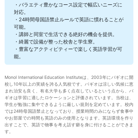
・バラエティ豊かなコース設定で幅広いニーズに
対応。
・24時間母国語禁止ルールで英語に慣れることが
可能。
・講師と同室で生活できる絶好の機会を提供。
・綺麗で設備が整った校舎と学生寮。
・豊富なアクティビティーで楽しく英語学習が可
能。
Monol International Education Instituteは、2003年にバギオに開
校し10年以上の実績を誇る人気校です。バギオは涼しい気候に恵
まれ治安も良く、有名大学も多く点在しているという点から、バ
ギオは学習に適したロケーションと評価されています。当校は、
学生が勉強に集中できるように厳しい規則を定めています。校内
では24時母国語禁止となっており、授業時間のみにならず食事中
やお部屋での時間も英語のみの使用となります。英語環境を作り
出すことで、英語で物事を考え話す癖を身に付けることができま
す。