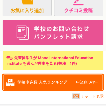
資料請求
先輩留学生が Monol International Education
Institute を選んだ理由を見る
(
投稿：1件
)
申込数:0/1年
チャート表示