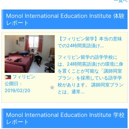
一覧へ
Monol International Education Institute 体験
レポート
【フィリピン留学】本当の意味
での24時間英語漬け…
フィリピン留学の語学学校に
は、24時間英語漬けの環境に身
を置くことが可能な「講師同室
フィリピン
プラン」を採用している語学学
公開日：
校があります。 講師同室プラン
2019/02/20
とは、通常…
Monol International Education Institute 学校
レポート