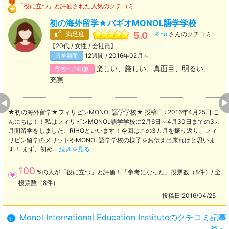
「役に立つ」と評価された人気のクチコミ
初の海外留学★バギオMONOL語学学校
満足度
5.0
Riho
さんのクチコミ
【20代 / 女性 / 会社員】
12週間 / 2016年02月～
留学期間
楽しい、厳しい、真面目、明るい、
学校への印象
充実
★初の海外留学★フィリピンMONOL語学学校★ 投稿日 : 2016年4月25日 こ
んにちは！！私はフィリピンMONOL語学学校に2月6日～4月30日までの3カ
月間留学をしました、RIHOといいます！今回はこの3カ月を振り返り、フィ
リピン留学のメリットやMONOL語学学校の様子をお伝え出来ればと思いま
す！ まず、初め…
続きを見る
100
%の人が「役に立つ」と評価！「参考になった」投票数（8件）/ 全
投票数（8件）
投稿日:2016/04/25
Monol International Education Instituteのクチコミ記事
+