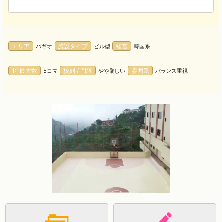
エリア
施設タイプ
経営
バギオ
ビル型
韓国系
1:1最大数
校則 / 門限
雰囲気
5コマ
やや厳しい
バランス重視